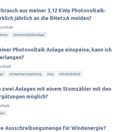
rbrauch aus meiner 3,12 KWp Photovoltaik-
klich jährlich an die BNetzA melden?
ovoltaik
chten
photovoltaikanlage
iner Photovoltaik Anlage einspeise, kann ich
erlangen?
voltaik
age
einspeisevergütung
eeg
netzstabilität
 zwei Anlagen mit einem Stomzähler mit den
rgütungen möglich?
oltaik
ler
 die Ausschreibungsmenge für Windenergie?