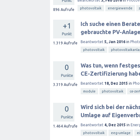
Beantwortet
3, Feb 2016
in
Photov
Punkt
photovoltaik
energiewende
896
Aufrufe
Ich suche einen Berate
+1
gebrauchte PV-Anlage
Punkt
Beantwortet
5, Jan 2016
in
Photo
1.319
Aufrufe
photovoltaik
photovoltaikanl
Was tun, wenn festges
0
CE-Zertifizierung hab
Punkte
Beantwortet
18, Dez 2015
in
Pho
3.319
Aufrufe
module
photovoltaik
ce-zer
Wird sich bei der näc
0
Umlage auf Eigenverb
Punkte
Beantwortet
4, Dez 2015
in
Ener
1.464
Aufrufe
photovoltaik
eeg-umlage
e