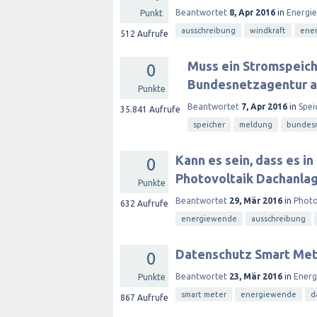
Beantwortet
8, Apr 2016
in
Energi
Punkt
ausschreibung
windkraft
ener
512
Aufrufe
Muss ein Stromspeich
0
Bundesnetzagentur 
Punkte
Beantwortet
7, Apr 2016
in
Spei
35.841
Aufrufe
speicher
meldung
bundes
Kann es sein, dass es i
0
Photovoltaik Dachanla
Punkte
Beantwortet
29, Mär 2016
in
Photo
632
Aufrufe
energiewende
ausschreibung
Datenschutz Smart Met
0
Beantwortet
23, Mär 2016
in
Ener
Punkte
smart meter
energiewende
d
867
Aufrufe