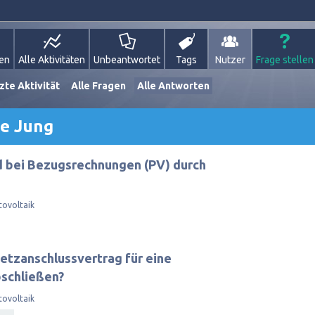
gen
Alle Aktivitäten
Unbeantwortet
Tags
Nutzer
Frage stellen
zte Aktivität
Alle Fragen
Alle Antworten
e Jung
d bei Bezugsrechnungen (PV) durch
tovoltaik
Netzanschlussvertrag für eine
bschließen?
tovoltaik