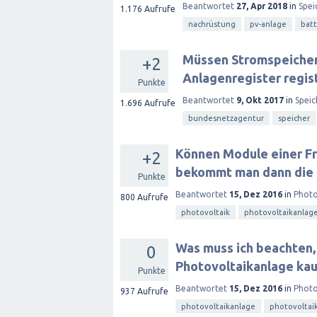
Beantwortet
27, Apr 2018
in
Spei
1.176
Aufrufe
nachrüstung
pv-anlage
batt
Müssen Stromspeicher
+2
Anlagenregister regis
Punkte
Beantwortet
9, Okt 2017
in
Speic
1.696
Aufrufe
bundesnetzagentur
speicher
Können Module einer Fr
+2
bekommt man dann die
Punkte
Beantwortet
15, Dez 2016
in
Photo
800
Aufrufe
photovoltaik
photovoltaikanlag
Was muss ich beachten, 
0
Photovoltaikanlage ka
Punkte
Beantwortet
15, Dez 2016
in
Photo
937
Aufrufe
photovoltaikanlage
photovoltai