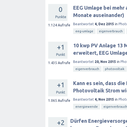
EEG Umlage bei mehr a
0
Monate auseinander)
Punkte
Beantwortet
4, Dez 2015
in
Phot
1.124
Aufrufe
eeg-umlage
eigenverbrauch
10 kwp PV Anlage 13 M
+1
erweitert, EEG Umlage
Punkt
Beantwortet
20, Nov 2015
in
Pho
1.435
Aufrufe
eigenverbrauch
photovoltaik
Kann es sein, dass di
+1
Photovoltaik Strom wi
Punkt
Beantwortet
4, Nov 2015
in
Phot
1.065
Aufrufe
energiewende
eigenverbrauc
Dürfen Energieversorge
+2