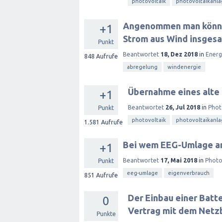
photovoltaik
photovoltaikanl
Angenommen man könnte 
+1
Strom aus Wind insges
Punkt
Beantwortet
18, Dez 2018
in
Ener
848
Aufrufe
abregelung
windenergie
Übernahme eines alte
+1
Beantwortet
26, Jul 2018
in
Phot
Punkt
photovoltaik
photovoltaikanl
1.581
Aufrufe
Bei wem EEG-Umlage a
+1
Beantwortet
17, Mai 2018
in
Photo
Punkt
eeg-umlage
eigenverbrauch
851
Aufrufe
Der Einbau einer Batte
0
Vertrag mit dem Netzb
Punkte