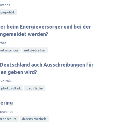
ewende
giepolitik
er beim Energieversorger und bei der
angemeldet werden?
cher
netzagentur
netzbetreiber
n Deutschland auch Ausschreibungen für
gen geben wird?
voltaik
photovoltaik
dachfläche
ering
giewende
atenschutz
datensicherheit