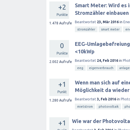
Smart Meter: Wird es i
+2
Stromzähler einbauen 
Punkte
Beantwortet
23, Mär 2016
in
Ene
1.478
Aufrufe
stromzähler
smart meter
en
EEG-Umlagebefreiung 
0
<10kWp
Punkte
Beantwortet
24, Feb 2016
in
Phot
2.002
Aufrufe
eeg
eigenverbrauch
anlag
Wenn man sich auf ein
+1
Möglichkeit da wiede
Punkt
Beantwortet
3, Feb 2016
in
Photo
1.280
Aufrufe
mietstrom
photovoltaik
pho
Wie war der Photovolta
+1