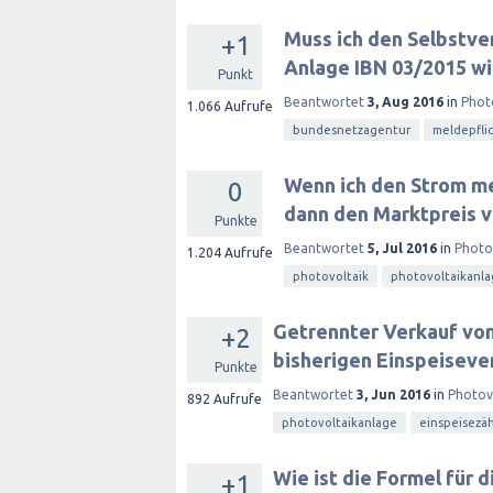
Muss ich den Selbstve
+1
Anlage IBN 03/2015 wir
Punkt
Beantwortet
3, Aug 2016
in
Phot
1.066
Aufrufe
bundesnetzagentur
meldepfli
Wenn ich den Strom me
0
dann den Marktpreis v
Punkte
Beantwortet
5, Jul 2016
in
Photo
1.204
Aufrufe
photovoltaik
photovoltaikanl
Getrennter Verkauf von
+2
bisherigen Einspeiseve
Punkte
Beantwortet
3, Jun 2016
in
Photov
892
Aufrufe
photovoltaikanlage
einspeisezäh
Wie ist die Formel für
+1