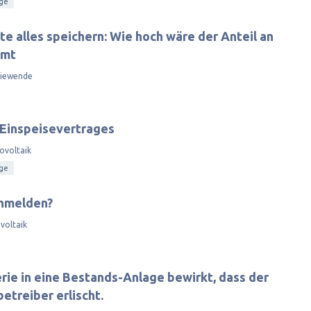
age
alles speichern: Wie hoch wäre der Anteil an
amt
giewende
 Einspeisevertrages
ovoltaik
age
nmelden?
voltaik
rie in eine Bestands-Anlage bewirkt, dass der
etreiber erlischt.