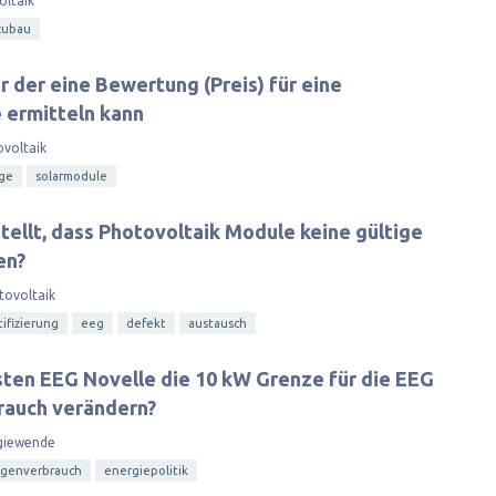
oltaik
zubau
r der eine Bewertung (Preis) für eine
 ermitteln kann
voltaik
age
solarmodule
tellt, dass Photovoltaik Module keine gültige
en?
tovoltaik
tifizierung
eeg
defekt
austausch
hsten EEG Novelle die 10 kW Grenze für die EEG
rauch verändern?
giewende
igenverbrauch
energiepolitik