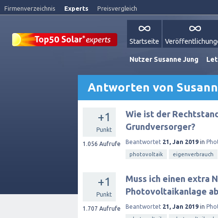
Firmenverzeichnis
Experts
Preisvergleich
Startseite
Veröffentlichun
Nutzer Susanne Jung
Let
Antworten von Susann
Wie ist der Rechtstan
+1
Grundversorger?
Punkt
Beantwortet
21, Jan 2019
in
Pho
1.056
Aufrufe
photovoltaik
eigenverbrauch
Muss ich einen extra 
+1
Photovoltaikanlage a
Punkt
Beantwortet
21, Jan 2019
in
Pho
1.707
Aufrufe