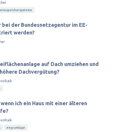
cher
eriespeichersysteme
 bei der Bundesnetzagentur im EE-
triert werden?
her
eiflächenanlage auf Dach umziehen und
 höhere Dachvergütung?
voltaik
e
wenn ich ein Haus mit einer älteren
ufe?
voltaik
k
eeg-umlage