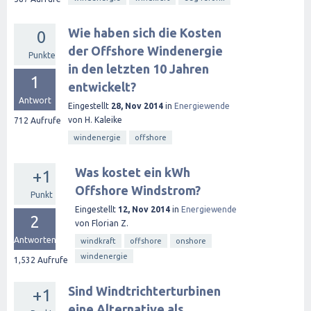
Wie haben sich die Kosten
0
der Offshore Windenergie
Punkte
in den letzten 10 Jahren
1
entwickelt?
Antwort
Eingestellt
28, Nov 2014
in
Energiewende
von
H. Kaleike
712
Aufrufe
windenergie
offshore
Was kostet ein kWh
+1
Offshore Windstrom?
Punkt
Eingestellt
12, Nov 2014
in
Energiewende
2
von
Florian Z.
Antworten
windkraft
offshore
onshore
windenergie
1,532
Aufrufe
Sind Windtrichterturbinen
+1
eine Alternative als