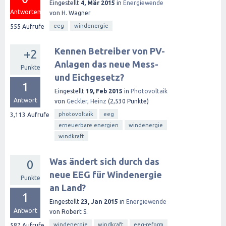
Eingestellt
4, Mär 2015
in
Energiewende
Antworten
von
H. Wagner
eeg
windenergie
555
Aufrufe
Kennen Betreiber von PV-
+2
Anlagen das neue Mess-
Punkte
und Eichgesetz?
1
Eingestellt
19, Feb 2015
in
Photovoltaik
Antwort
von
Geckler, Heinz
(
2,530
Punkte)
photovoltaik
eeg
3,113
Aufrufe
erneuerbare energien
windenergie
windkraft
Was ändert sich durch das
0
neue EEG für Windenergie
Punkte
an Land?
1
Eingestellt
23, Jan 2015
in
Energiewende
Antwort
von
Robert S.
windenergie
windkraft
eeg-reform
587
Aufrufe