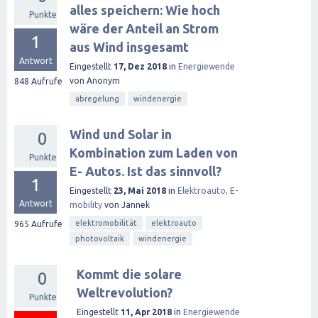
alles speichern: Wie hoch
Punkte
wäre der Anteil an Strom
1
aus Wind insgesamt
Antwort
Eingestellt
17, Dez 2018
in
Energiewende
von
Anonym
848
Aufrufe
abregelung
windenergie
Wind und Solar in
0
Kombination zum Laden von
Punkte
E- Autos. Ist das sinnvoll?
1
Eingestellt
23, Mai 2018
in
Elektroauto, E-
Antwort
mobility
von
Jannek
elektromobilität
elektroauto
965
Aufrufe
photovoltaik
windenergie
Kommt die solare
0
Weltrevolution?
Punkte
Eingestellt
11, Apr 2018
in
Energiewende