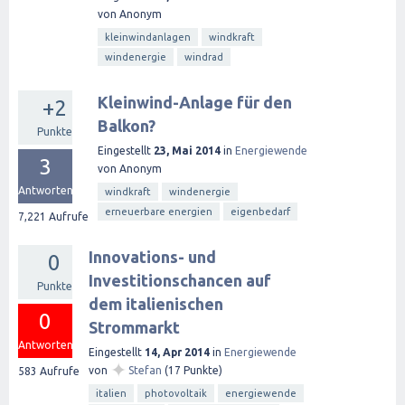
von
Anonym
kleinwindanlagen
windkraft
windenergie
windrad
Kleinwind-Anlage für den
+2
Balkon?
Punkte
Eingestellt
23, Mai 2014
in
Energiewende
3
von
Anonym
Antworten
windkraft
windenergie
erneuerbare energien
eigenbedarf
7,221
Aufrufe
Innovations- und
0
Investitionschancen auf
Punkte
dem italienischen
0
Strommarkt
Antworten
Eingestellt
14, Apr 2014
in
Energiewende
✦
von
Stefan
(
17
Punkte)
583
Aufrufe
italien
photovoltaik
energiewende