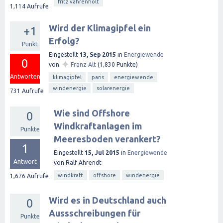
fritz vahrenholt
1,114
Aufrufe
Wird der Klimagipfel ein
+1
Erfolg?
Punkt
Eingestellt
13, Sep 2015
in
Energiewende
0
✦
von
Franz Alt
(
1,830
Punkte)
Antworten
klimagipfel
paris
energiewende
windenergie
solarenergie
731
Aufrufe
Wie sind Offshore
0
Windkraftanlagen im
Punkte
Meeresboden verankert?
1
Eingestellt
15, Jul 2015
in
Energiewende
Antwort
von
Ralf Ahrendt
windkraft
offshore
windenergie
1,676
Aufrufe
Wird es in Deutschland auch
0
Aussschreibungen für
Punkte