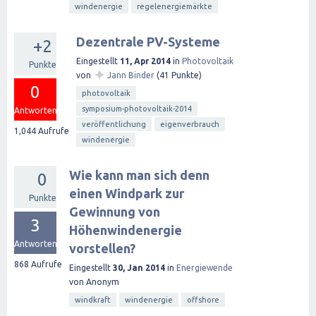
windenergie
regelenergiemärkte
Dezentrale PV-Systeme
+2
Eingestellt
11, Apr 2014
in
Photovoltaik
Punkte
✦
von
Jann Binder
(
41
Punkte)
0
photovoltaik
symposium-photovoltaik-2014
Antworten
veröffentlichung
eigenverbrauch
1,044
Aufrufe
windenergie
Wie kann man sich denn
0
einen Windpark zur
Punkte
Gewinnung von
3
Höhenwindenergie
Antworten
vorstellen?
868
Aufrufe
Eingestellt
30, Jan 2014
in
Energiewende
von
Anonym
windkraft
windenergie
offshore