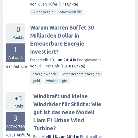
von
Kilian Rüfer
(
17
Punkte)
windenergie
photovoltaik
Warum Warren Buffet 30
0
Milliarden Dollar in
Punkte
Erneuerbare Energie
1
investiert?
Antwort
Eingestellt
20, Jun 2014
in
Energiewende
✦
von
Franz Alt
(
1,830
Punkte)
684
Aufrufe
energiewende
erneuerbare energien
geld
windenergie
Windkraft und kleine
+1
Windräder für Städte: Wie
Punkt
gut ist das neue Modell
3
Liam F1 Urban Wind
Antworten
Turbine?
4,161
Aufrufe
Eingestellt
18, Jun 2014
in
Photovoltaik