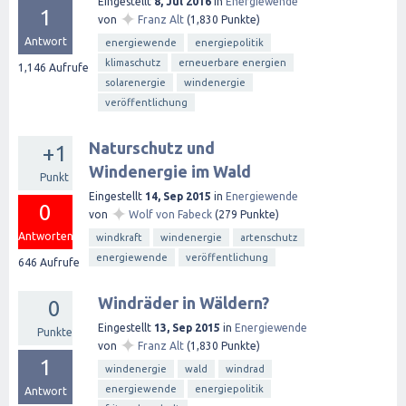
Eingestellt
8, Jul 2016
in
Energiewende
1
✦
von
Franz Alt
(
1,830
Punkte)
Antwort
energiewende
energiepolitik
klimaschutz
erneuerbare energien
1,146
Aufrufe
solarenergie
windenergie
veröffentlichung
Naturschutz und
+1
Windenergie im Wald
Punkt
Eingestellt
14, Sep 2015
in
Energiewende
0
✦
von
Wolf von Fabeck
(
279
Punkte)
Antworten
windkraft
windenergie
artenschutz
energiewende
veröffentlichung
646
Aufrufe
Windräder in Wäldern?
0
Eingestellt
13, Sep 2015
in
Energiewende
Punkte
✦
von
Franz Alt
(
1,830
Punkte)
1
windenergie
wald
windrad
energiewende
energiepolitik
Antwort