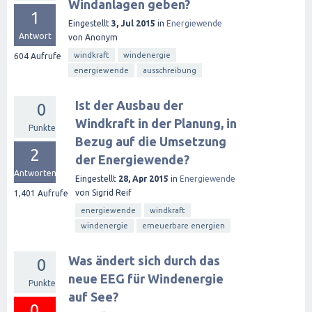
Windanlagen geben?
1
Eingestellt
3, Jul 2015
in
Energiewende
Antwort
von
Anonym
windkraft
windenergie
604
Aufrufe
energiewende
ausschreibung
Ist der Ausbau der
0
Windkraft in der Planung, in
Punkte
Bezug auf die Umsetzung
2
der Energiewende?
Antworten
Eingestellt
28, Apr 2015
in
Energiewende
von
Sigrid Reif
1,401
Aufrufe
energiewende
windkraft
windenergie
erneuerbare energien
Was ändert sich durch das
0
neue EEG für Windenergie
Punkte
auf See?
0