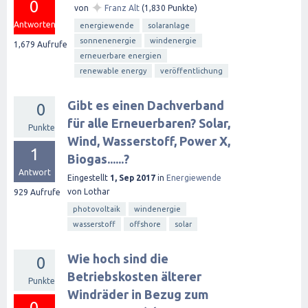
0
✦
von
Franz Alt
(
1,830
Punkte)
Antworten
energiewende
solaranlage
sonnenenergie
windenergie
1,679
Aufrufe
erneuerbare energien
renewable energy
veröffentlichung
Gibt es einen Dachverband
0
für alle Erneuerbaren? Solar,
Punkte
Wind, Wasserstoff, Power X,
1
Biogas......?
Antwort
Eingestellt
1, Sep 2017
in
Energiewende
von
Lothar
929
Aufrufe
photovoltaik
windenergie
wasserstoff
offshore
solar
Wie hoch sind die
0
Betriebskosten älterer
Punkte
Windräder in Bezug zum
0