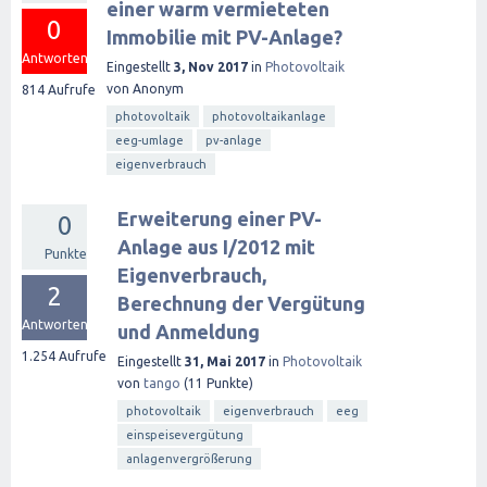
einer warm vermieteten
0
Immobilie mit PV-Anlage?
Antworten
Eingestellt
3, Nov 2017
in
Photovoltaik
von
Anonym
814
Aufrufe
photovoltaik
photovoltaikanlage
eeg-umlage
pv-anlage
eigenverbrauch
Erweiterung einer PV-
0
Anlage aus I/2012 mit
Punkte
Eigenverbrauch,
2
Berechnung der Vergütung
Antworten
und Anmeldung
1.254
Aufrufe
Eingestellt
31, Mai 2017
in
Photovoltaik
von
tango
(
11
Punkte)
photovoltaik
eigenverbrauch
eeg
einspeisevergütung
anlagenvergrößerung