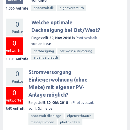
von
Oliver
photovoltaik
eigenverbrauch
1.056
Aufrufe
Welche optimale
0
Dachneigung bei Ost/West?
Punkte
Eingestellt
29, Nov 2018
in
Photovoltaik
0
von
andreas
Antworten
dachneigung
ost west-ausrichtung
eigenverbrauch
1.183
Aufrufe
Stromversorgung
0
Einliegerwohnung (ohne
Punkte
Miete) mit eigener PV-
0
Anlage möglich?
Antworten
Eingestellt
20, Okt 2018
in
Photovoltaik
von
I. Schneider
845
Aufrufe
photovoltaikanlage
eigenverbrauch
meldepflichten
photovoltaik