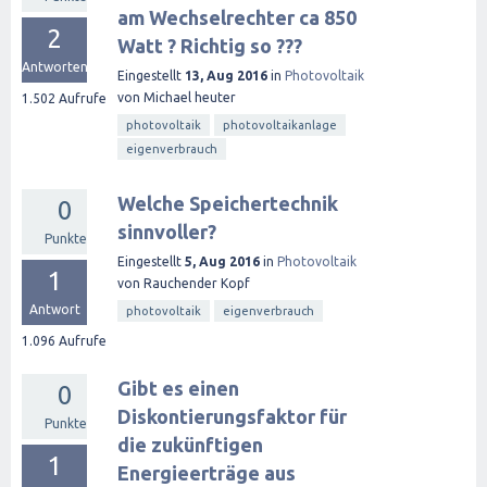
am Wechselrechter ca 850
2
Watt ? Richtig so ???
Antworten
Eingestellt
13, Aug 2016
in
Photovoltaik
von
Michael heuter
1.502
Aufrufe
photovoltaik
photovoltaikanlage
eigenverbrauch
Welche Speichertechnik
0
sinnvoller?
Punkte
Eingestellt
5, Aug 2016
in
Photovoltaik
1
von
Rauchender Kopf
Antwort
photovoltaik
eigenverbrauch
1.096
Aufrufe
Gibt es einen
0
Diskontierungsfaktor für
Punkte
die zukünftigen
1
Energieerträge aus