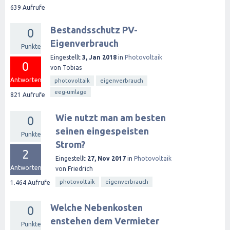
639
Aufrufe
Bestandsschutz PV-
0
Eigenverbrauch
Punkte
Eingestellt
3, Jan 2018
in
Photovoltaik
0
von
Tobias
Antworten
photovoltaik
eigenverbrauch
eeg-umlage
821
Aufrufe
Wie nutzt man am besten
0
seinen eingespeisten
Punkte
Strom?
2
Eingestellt
27, Nov 2017
in
Photovoltaik
Antworten
von
Friedrich
photovoltaik
eigenverbrauch
1.464
Aufrufe
Welche Nebenkosten
0
enstehen dem Vermieter
Punkte