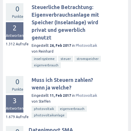
Steuerliche Betrachtung:
0
Eigenverbrauchsanlage mit
Punkte
Speicher (Inselanlage) wird
2
privat und gewerblich
Antworten
genutzt
1.312
Aufrufe
Eingestellt
26, Feb 2017
in
Photovoltaik
von
Reinhard
insel-systeme
steuer
stromspeicher
eigenverbrauch
Muss ich Steuern zahlen?
0
wenn ja welche?
Punkte
Eingestellt
11, Feb 2017
in
Photovoltaik
3
von
Steffen
Antworten
photovoltaik
eigenverbrauch
photovoltaikanlage
1.679
Aufrufe
Datenimport SMA