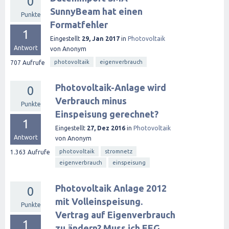
0
SunnyBeam hat einen
Punkte
Formatfehler
1
Eingestellt
29, Jan 2017
in
Photovoltaik
Antwort
von
Anonym
photovoltaik
eigenverbrauch
707
Aufrufe
Photovoltaik-Anlage wird
0
Verbrauch minus
Punkte
Einspeisung gerechnet?
1
Eingestellt
27, Dez 2016
in
Photovoltaik
Antwort
von
Anonym
photovoltaik
stromnetz
1.363
Aufrufe
eigenverbrauch
einspeisung
Photovoltaik Anlage 2012
0
mit Volleinspeisung.
Punkte
Vertrag auf Eigenverbrauch
1
zu ändern? Muss ich EEG