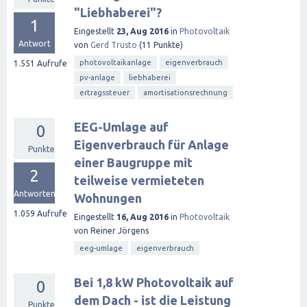
"Liebhaberei"?
1
Eingestellt
23, Aug 2016
in
Photovoltaik
Antwort
von
Gerd Trusto
(
11
Punkte)
photovoltaikanlage
eigenverbrauch
1.551
Aufrufe
pv-anlage
liebhaberei
ertragssteuer
amortisationsrechnung
EEG-Umlage auf
0
Eigenverbrauch für Anlage
Punkte
einer Baugruppe mit
2
teilweise vermieteten
Antworten
Wohnungen
1.059
Aufrufe
Eingestellt
16, Aug 2016
in
Photovoltaik
von
Reiner Jörgens
eeg-umlage
eigenverbrauch
Bei 1,8 kW Photovoltaik auf
0
dem Dach - ist die Leistung
Punkte