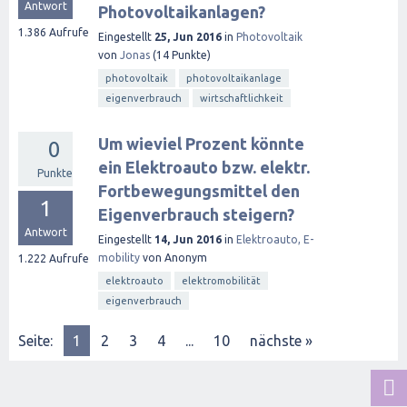
Antwort
Photovoltaikanlagen?
1.386
Aufrufe
Eingestellt
25, Jun 2016
in
Photovoltaik
von
Jonas
(
14
Punkte)
photovoltaik
photovoltaikanlage
eigenverbrauch
wirtschaftlichkeit
Um wieviel Prozent könnte
0
ein Elektroauto bzw. elektr.
Punkte
Fortbewegungsmittel den
1
Eigenverbrauch steigern?
Antwort
Eingestellt
14, Jun 2016
in
Elektroauto, E-
mobility
von
Anonym
1.222
Aufrufe
elektroauto
elektromobilität
eigenverbrauch
Seite:
1
2
3
4
...
10
nächste »