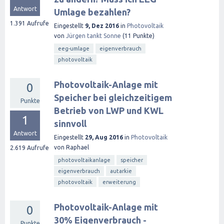
Antwort
Umlage bezahlen?
1.391
Aufrufe
Eingestellt
9, Dez 2016
in
Photovoltaik
von
Jürgen tankt Sonne
(
11
Punkte)
eeg-umlage
eigenverbrauch
photovoltaik
Photovoltaik-Anlage mit
0
Speicher bei gleichzeitigem
Punkte
Betrieb von LWP und KWL
1
sinnvoll
Antwort
Eingestellt
29, Aug 2016
in
Photovoltaik
von
Raphael
2.619
Aufrufe
photovoltaikanlage
speicher
eigenverbrauch
autarkie
photovoltaik
erweiterung
Photovoltaik-Anlage mit
0
30% Eigenverbrauch -
Punkte