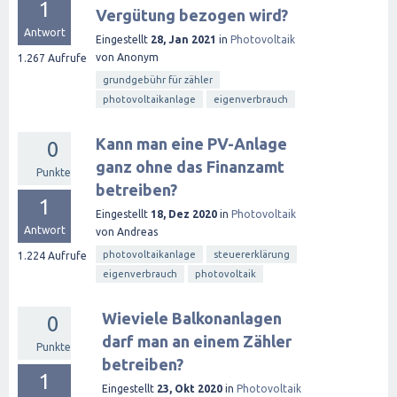
1
Vergütung bezogen wird?
Antwort
Eingestellt
28, Jan 2021
in
Photovoltaik
von
Anonym
1.267
Aufrufe
grundgebühr für zähler
photovoltaikanlage
eigenverbrauch
Kann man eine PV-Anlage
0
ganz ohne das Finanzamt
Punkte
betreiben?
1
Eingestellt
18, Dez 2020
in
Photovoltaik
Antwort
von
Andreas
photovoltaikanlage
steuererklärung
1.224
Aufrufe
eigenverbrauch
photovoltaik
Wieviele Balkonanlagen
0
darf man an einem Zähler
Punkte
betreiben?
1
Eingestellt
23, Okt 2020
in
Photovoltaik