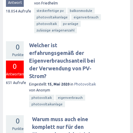
Antwort
von
Friedhelm
steckerfertige pv
balkonmodule
18.054
Aufrufe
photovoltaikanlage
eigenverbrauch
photovoltaik
pv-anlage
zulässige anlagenanzahl
Welcher ist
0
erfahrungsgemäß der
Punkte
Eigenverbrauchsanteil bei
0
der Verwendung von PV-
Antworten
Strom?
651
Aufrufe
Eingestellt
15, Mai 2020
in
Photovoltaik
von
Anonym
photovoltaik
eigenverbrauch
photovoltaikanlage
Warum muss auch eine
0
komplett nur für den
Punkte