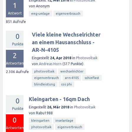
Eingestellt
12, Mai 2018
in
Photovoltaik
1
von
Anonym
Antwort
eeg-umlage
eigenverbrauch
851
Aufrufe
Viele kleine Wechselrichter
0
an einem Hausanschluss -
Punkte
AR-N-4105
2
Eingestellt
24, Apr 2018
in
Photovoltaik
Antworten
von
Andreas Horn
(
517
Punkte)
photovoltaik
wechselrichter
2.306
Aufrufe
eigenverbrauch
ar-n-4105
schieflast
blindleistung
cos phi
Kleingarten - 16qm Dach
0
Eingestellt
26, Mär 2018
in
Photovoltaik
Punkte
von
Rabu1988
0
kleingarten
inselanlage
photovoltaik
eigenverbrauch
Antworten