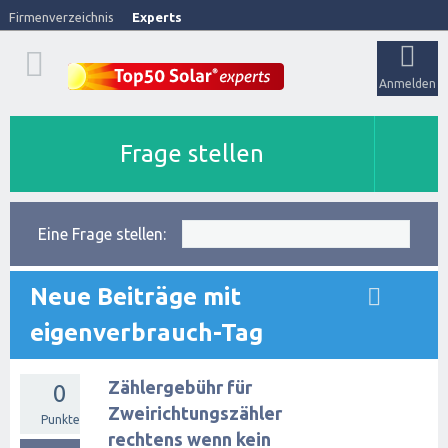
Firmenverzeichnis
Experts
Anmelden
Frage stellen
Eine Frage stellen:
Neue Beiträge mit
eigenverbrauch-Tag
Zählergebühr für
0
Zweirichtungszähler
Punkte
rechtens wenn kein