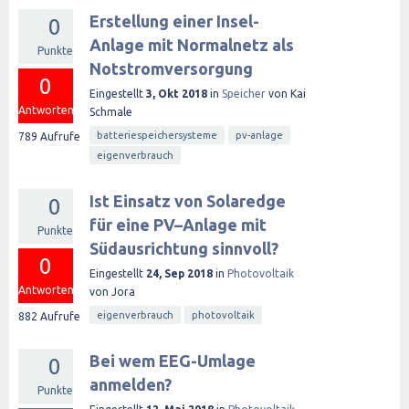
Erstellung einer Insel-
0
Anlage mit Normalnetz als
Punkte
Notstromversorgung
0
Eingestellt
3, Okt 2018
in
Speicher
von
Kai
Antworten
Schmale
batteriespeichersysteme
pv-anlage
789
Aufrufe
eigenverbrauch
Ist Einsatz von Solaredge
0
für eine PV–Anlage mit
Punkte
Südausrichtung sinnvoll?
0
Eingestellt
24, Sep 2018
in
Photovoltaik
Antworten
von
Jora
eigenverbrauch
photovoltaik
882
Aufrufe
Bei wem EEG-Umlage
0
anmelden?
Punkte