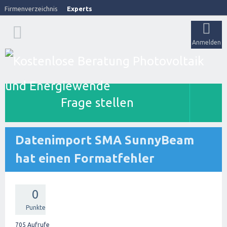
Firmenverzeichnis
Experts
Anmelden
Frage stellen
Datenimport SMA SunnyBeam
hat einen Formatfehler
0
Punkte
705
Aufrufe