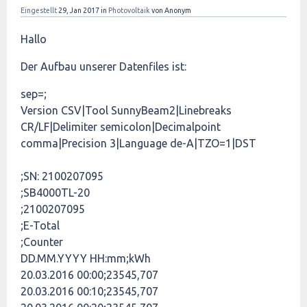
Eingestellt
29, Jan 2017
in
Photovoltaik
von
Anonym
Hallo
Der Aufbau unserer Datenfiles ist:
sep=;
Version CSV|Tool SunnyBeam2|Linebreaks
CR/LF|Delimiter semicolon|Decimalpoint
comma|Precision 3|Language de-A|TZO=1|DST
;SN: 2100207095
;SB4000TL-20
;2100207095
;E-Total
;Counter
DD.MM.YYYY HH:mm;kWh
20.03.2016 00:00;23545,707
20.03.2016 00:10;23545,707