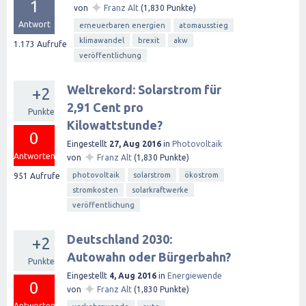
1
✦
von
Franz Alt
(
1,830
Punkte)
Antwort
erneuerbaren energien
atomausstieg
klimawandel
brexit
akw
1.173
Aufrufe
veröffentlichung
Weltrekord: Solarstrom für
+2
2,91 Cent pro
Punkte
Kilowattstunde?
0
Eingestellt
27, Aug 2016
in
Photovoltaik
✦
Antworten
von
Franz Alt
(
1,830
Punkte)
photovoltaik
solarstrom
ökostrom
951
Aufrufe
stromkosten
solarkraftwerke
veröffentlichung
Deutschland 2030:
+2
Autowahn oder Bürgerbahn?
Punkte
Eingestellt
4, Aug 2016
in
Energiewende
0
✦
von
Franz Alt
(
1,830
Punkte)
Antworten