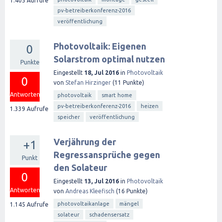
1.405
Aufrufe
pv-betreiberkonferenz-2016
veröffentlichung
Photovoltaik: Eigenen
0
Solarstrom optimal nutzen
Punkte
Eingestellt
18, Jul 2016
in
Photovoltaik
0
von
Stefan Hirzinger
(
11
Punkte)
Antworten
photovoltaik
smart home
pv-betreiberkonferenz-2016
heizen
1.339
Aufrufe
speicher
veröffentlichung
Verjährung der
+1
Regressansprüche gegen
Punkt
den Solateur
0
Eingestellt
13, Jul 2016
in
Photovoltaik
Antworten
von
Andreas Kleefisch
(
16
Punkte)
photovoltaikanlage
mängel
1.145
Aufrufe
solateur
schadensersatz