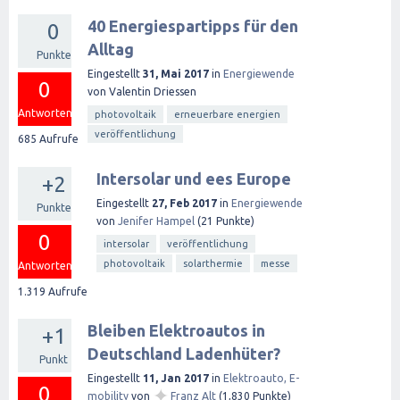
40 Energiespartipps für den
0
Alltag
Punkte
Eingestellt
31, Mai 2017
in
Energiewende
0
von
Valentin Driessen
Antworten
photovoltaik
erneuerbare energien
veröffentlichung
685
Aufrufe
Intersolar und ees Europe
+2
Eingestellt
27, Feb 2017
in
Energiewende
Punkte
von
Jenifer Hampel
(
21
Punkte)
0
intersolar
veröffentlichung
photovoltaik
solarthermie
messe
Antworten
1.319
Aufrufe
Bleiben Elektroautos in
+1
Deutschland Ladenhüter?
Punkt
Eingestellt
11, Jan 2017
in
Elektroauto, E-
0
✦
mobility
von
Franz Alt
(
1,830
Punkte)