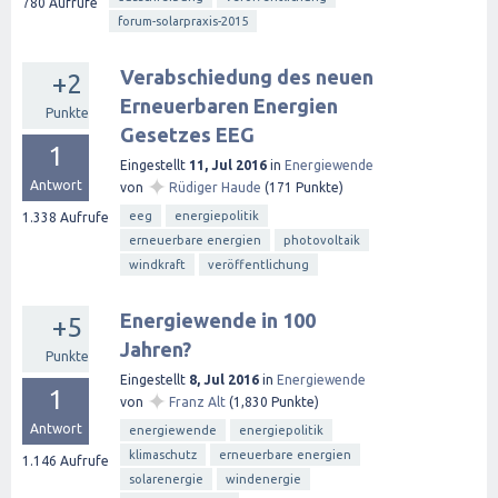
780
Aufrufe
forum-solarpraxis-2015
Verabschiedung des neuen
+2
Erneuerbaren Energien
Punkte
Gesetzes EEG
1
Eingestellt
11, Jul 2016
in
Energiewende
✦
Antwort
von
Rüdiger Haude
(
171
Punkte)
eeg
energiepolitik
1.338
Aufrufe
erneuerbare energien
photovoltaik
windkraft
veröffentlichung
Energiewende in 100
+5
Jahren?
Punkte
Eingestellt
8, Jul 2016
in
Energiewende
1
✦
von
Franz Alt
(
1,830
Punkte)
Antwort
energiewende
energiepolitik
klimaschutz
erneuerbare energien
1.146
Aufrufe
solarenergie
windenergie