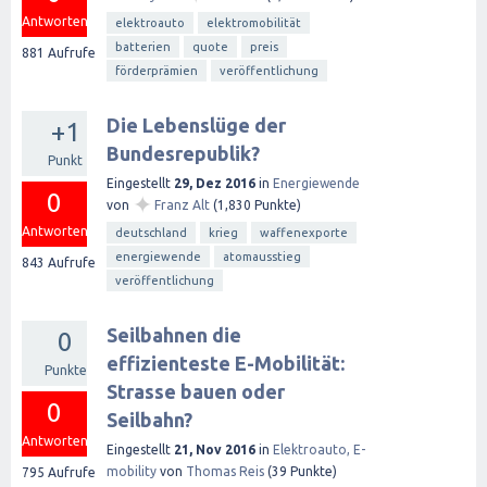
Antworten
elektroauto
elektromobilität
batterien
quote
preis
881
Aufrufe
förderprämien
veröffentlichung
Die Lebenslüge der
+1
Bundesrepublik?
Punkt
Eingestellt
29, Dez 2016
in
Energiewende
0
✦
von
Franz Alt
(
1,830
Punkte)
Antworten
deutschland
krieg
waffenexporte
energiewende
atomausstieg
843
Aufrufe
veröffentlichung
Seilbahnen die
0
effizienteste E-Mobilität:
Punkte
Strasse bauen oder
0
Seilbahn?
Antworten
Eingestellt
21, Nov 2016
in
Elektroauto, E-
mobility
von
Thomas Reis
(
39
Punkte)
795
Aufrufe