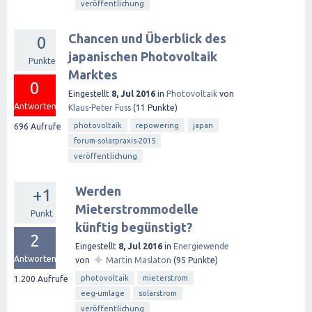
veröffentlichung
Chancen und Überblick des
0
japanischen Photovoltaik
Punkte
Marktes
0
Eingestellt
8, Jul 2016
in
Photovoltaik
von
Antworten
Klaus-Peter Fuss
(
11
Punkte)
photovoltaik
repowering
japan
696
Aufrufe
forum-solarpraxis-2015
veröffentlichung
Werden
+1
Mieterstrommodelle
Punkt
künftig begünstigt?
2
Eingestellt
8, Jul 2016
in
Energiewende
✦
Antworten
von
Martin Maslaton
(
95
Punkte)
photovoltaik
mieterstrom
1.200
Aufrufe
eeg-umlage
solarstrom
veröffentlichung