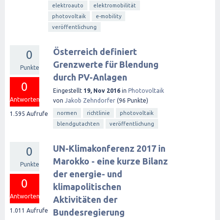
elektroauto
elektromobilität
photovoltaik
e-mobility
veröffentlichung
Österreich definiert
0
Grenzwerte für Blendung
Punkte
durch PV-Anlagen
0
Eingestellt
19, Nov 2016
in
Photovoltaik
Antworten
von
Jakob Zehndorfer
(
96
Punkte)
normen
richtlinie
photovoltaik
1.595
Aufrufe
blendgutachten
veröffentlichung
UN-Klimakonferenz 2017 in
0
Marokko - eine kurze Bilanz
Punkte
der energie- und
0
klimapolitischen
Antworten
Aktivitäten der
1.011
Aufrufe
Bundesregierung