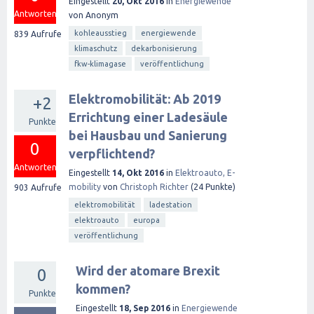
Eingestellt
20, Okt 2016
in
Energiewende
Antworten
von
Anonym
kohleausstieg
energiewende
839
Aufrufe
klimaschutz
dekarbonisierung
fkw-klimagase
veröffentlichung
Elektromobilität: Ab 2019
+2
Errichtung einer Ladesäule
Punkte
bei Hausbau und Sanierung
0
verpflichtend?
Antworten
Eingestellt
14, Okt 2016
in
Elektroauto, E-
mobility
von
Christoph Richter
(
24
Punkte)
903
Aufrufe
elektromobilität
ladestation
elektroauto
europa
veröffentlichung
Wird der atomare Brexit
0
kommen?
Punkte
Eingestellt
18, Sep 2016
in
Energiewende