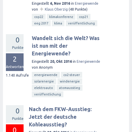
Eingestellt
6, Nov 2016
in
Energiewende
✦
von
Klaus Oberzig
(
48
Punkte)
cop22
klimakonferenz
cop21
eeg 2017
klima
veröffentlichung
Wandelt sich die Welt? Was
0
ist nun mit der
Punkte
Energiewende?
2
Eingestellt
20, Okt 2016
in
Energiewende
Antworten
von
Anonym
energiewende
co2-steuer
1.140
Aufrufe
solarenergie
windenergie
elektroauto
atomausstieg
veröffentlichung
Nach dem FKW-Ausstieg:
0
Jetzt der deutsche
Punkte
Kohleausstieg?
0