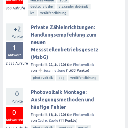
verkehrswende
auto
deutsche-bahn
alexander dobrindt
860
Aufrufe
ice
veröffentlichung
Private Zähleinrichtungen:
+2
Handlungsempfehlung zum
Punkte
neuen
1
Messstellenbetriebsgesetz
Antwort
(MsbG)
2.585
Aufrufe
Eingestellt
22, Jul 2016
in
Photovoltaik
✦
von
Susanne Jung
(
1,633
Punkte)
photovoltaik
eeg
veröffentlichung
Photovoltaik Montage:
0
Auslegungsmethoden und
Punkte
häufige Fehler
0
Eingestellt
18, Jul 2016
in
Photovoltaik
Antworten
von
Cedric Zapfe
(
11
Punkte)
photovoltaik
montage
gestell