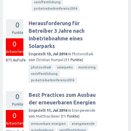
veröffentlichung
pv-betreiberkonferenz-2016
Herausforderung für
0
Betreiber 3 Jahre nach
Punkte
Inbetriebnahme eines
0
Solarparks
Antworten
Eingestellt
13, Jul 2016
in
Photovoltaik
von
Christian Rumpel
(
11
Punkte)
875
Aufrufe
photovoltaik
solarparks
monitoring
veröffentlichung
pv-betreiberkonferenz-2016
Best Practices zum Ausbau
0
der erneuerbaren Energien
Punkte
Eingestellt
11, Jul 2016
in
Energiewende
0
von
Matthias Beier
(
11
Punkte)
Antworten
erneuerbare energien
energiewende
ausschreibung
veröffentlichung