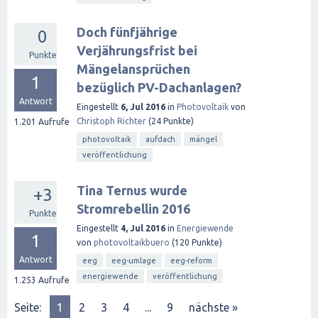
Doch fünfjährige
0
Verjährungsfrist bei
Punkte
Mängelansprüchen
1
bezüglich PV-Dachanlagen?
Antwort
Eingestellt
6, Jul 2016
in
Photovoltaik
von
Christoph Richter
(
24
Punkte)
1.201
Aufrufe
photovoltaik
aufdach
mängel
veröffentlichung
Tina Ternus wurde
+3
Stromrebellin 2016
Punkte
Eingestellt
4, Jul 2016
in
Energiewende
1
von
photovoltaikbuero
(
120
Punkte)
Antwort
eeg
eeg-umlage
eeg-reform
energiewende
veröffentlichung
1.253
Aufrufe
Seite:
1
2
3
4
...
9
nächste »