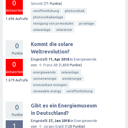
0
SimonE
(
71
Punkte)
Antworten
veröffentlichung
photovoltaik
photovoltaikanlage
1.696
Aufrufe
reinigung von pv-modulen
pv-anlage
solaranlage
solarstrom
Kommt die solare
0
Weltrevolution?
Punkte
Eingestellt
11, Apr 2018
in
Energiewende
0
✦
von
Franz Alt
(
1,830
Punkte)
Antworten
energiewende
solaranlage
sonnenenergie
windenergie
1.679
Aufrufe
erneuerbare energien
renewable energy
veröffentlichung
Gibt es ein Energiemuseum
0
in Deutschland?
Punkte
Eingestellt
27, Jan 2018
in
Energiewende
1
✦
von
Jürgen Eiselt
(
128
Punkte)