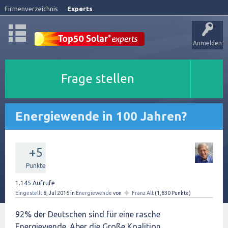
Firmenverzeichnis
Experts
Anmelden
Frage stellen
Energiewende in 100 Jahren?
+5
Punkte
1.145
Aufrufe
✦
Eingestellt
8, Jul 2016
in
Energiewende
von
Franz Alt
(
1,830
Punkte)
92% der Deutschen sind für eine rasche
Energiewende. Aber die Große Koalition