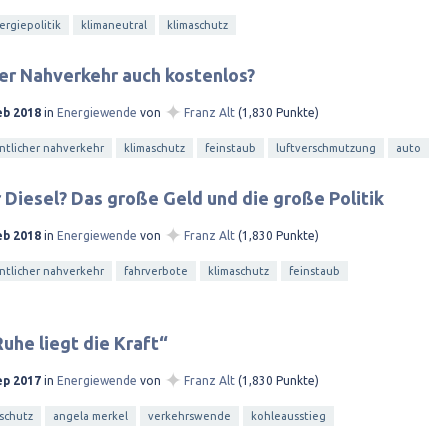
ergiepolitik
klimaneutral
klimaschutz
er Nahverkehr auch kostenlos?
✦
eb 2018
in
Energiewende
von
Franz Alt
(
1,830
Punkte)
ntlicher nahverkehr
klimaschutz
feinstaub
luftverschmutzung
auto
 Diesel? Das große Geld und die große Politik
✦
eb 2018
in
Energiewende
von
Franz Alt
(
1,830
Punkte)
ntlicher nahverkehr
fahrverbote
klimaschutz
feinstaub
Ruhe liegt die Kraft“
✦
ep 2017
in
Energiewende
von
Franz Alt
(
1,830
Punkte)
schutz
angela merkel
verkehrswende
kohleausstieg