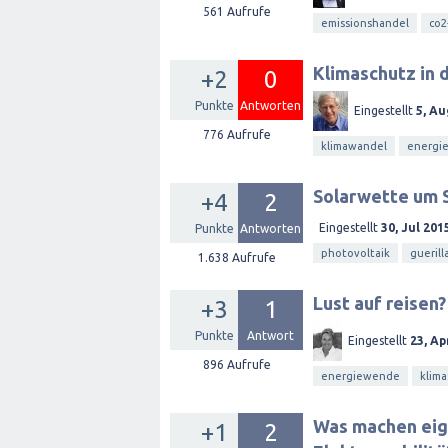
561
Aufrufe
emissionshandel
co2
Klimaschutz in 
+2
0
Punkte
Antworten
Eingestellt
5, Au
776
Aufrufe
klimawandel
energie
Solarwette um 
+4
2
Eingestellt
30, Jul 201
Punkte
Antworten
photovoltaik
guerill
1.638
Aufrufe
Lust auf reisen
+3
1
Punkte
Antwort
Eingestellt
23, Ap
896
Aufrufe
energiewende
klima
Was machen eige
+1
2