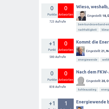
Wieso, weshalb,
0
0
Punkte
Antworten
Eingestellt
18, 
723
Aufrufe
bem-bundesverband-emo
nachhaltigkeit
klima
Kommt die Ener
+1
0
Punkt
Antworten
Eingestellt
21, N
580
Aufrufe
energiewende
welt
Nach dem FKW-A
0
0
Punkte
Antworten
Eingestellt
20, O
838
Aufrufe
kohleausstieg
ener
Energiewende b
+1
1