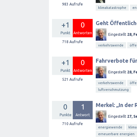
983
Aufrufe
klimakatastrophe
en
Geht Öffentlich
+1
0
Punkt
Antworten
Eingestellt
28, F
718
Aufrufe
verkehrswende
öffe
Fahrverbote für
+1
0
Punkt
Antworten
Eingestellt
28, F
521
Aufrufe
verkehrswende
öffe
luftverschmutzung
Merkel: „In der 
0
1
Punkte
Antwort
Eingestellt
27, S
710
Aufrufe
energiewende
klima
erneuerbare energien