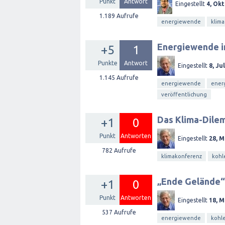
Punkt
Antwort
Eingestellt
4, Okt
1.189
Aufrufe
energiewende
klima
Energiewende i
+5
1
Punkte
Antwort
Eingestellt
8, Ju
1.145
Aufrufe
energiewende
energ
veröffentlichung
Das Klima-Dile
+1
0
Punkt
Antworten
Eingestellt
28, M
782
Aufrufe
klimakonferenz
kohl
„Ende Gelände“:
+1
0
Punkt
Antworten
Eingestellt
18, M
537
Aufrufe
energiewende
kohl