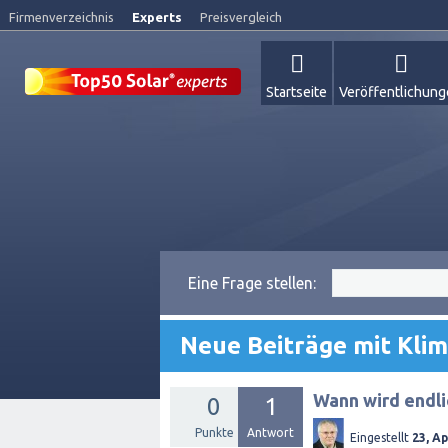
Firmenverzeichnis
Experts
Preisvergleich
Startseite
Veröffentlichun
Eine Frage stellen:
Neue Beiträge mit Kli
Wann wird endli
0
1
Punkte
Antwort
Eingestellt
23, Ap