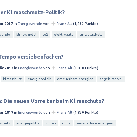
er Klimaschmutz-Politik?
✦
un 2017
in
Energiewende
von
Franz Alt
(
1,830
Punkte)
ewende
klimawandel
co2
elektroauto
umweltschutz
Tempo versiebenfachen?
✦
är 2017
in
Energiewende
von
Franz Alt
(
1,830
Punkte)
klimaschutz
energiepolitik
erneuerbare energien
angela merkel
a: Die neuen Vorreiter beim Klimaschutz?
✦
är 2017
in
Energiewende
von
Franz Alt
(
1,830
Punkte)
schutz
energiepolitik
indien
china
erneuerbare energien