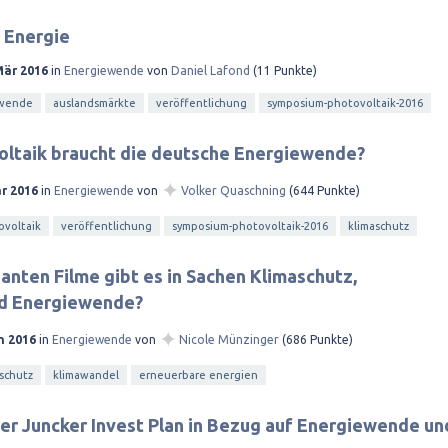
e Energie
Mär 2016
in
Energiewende
von
Daniel Lafond
(
11
Punkte)
ewende
auslandsmärkte
veröffentlichung
symposium-photovoltaik-2016
oltaik braucht die deutsche Energiewende?
✦
är 2016
in
Energiewende
von
Volker Quaschning
(
644
Punkte)
ovoltaik
veröffentlichung
symposium-photovoltaik-2016
klimaschutz
anten Filme gibt es in Sachen Klimaschutz,
d Energiewende?
✦
n 2016
in
Energiewende
von
Nicole Münzinger
(
686
Punkte)
schutz
klimawandel
erneuerbare energien
r Juncker Invest Plan in Bezug auf Energiewende un