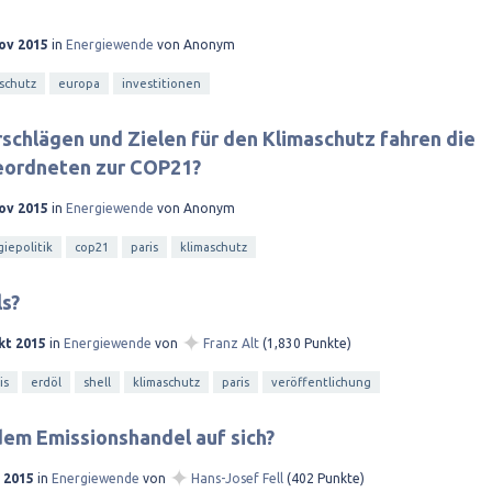
Nov 2015
in
Energiewende
von
Anonym
schutz
europa
investitionen
schlägen und Zielen für den Klimaschutz fahren die
ordneten zur COP21?
Nov 2015
in
Energiewende
von
Anonym
iepolitik
cop21
paris
klimaschutz
ls?
✦
kt 2015
in
Energiewende
von
Franz Alt
(
1,830
Punkte)
is
erdöl
shell
klimaschutz
paris
veröffentlichung
dem Emissionshandel auf sich?
✦
p 2015
in
Energiewende
von
Hans-Josef Fell
(
402
Punkte)