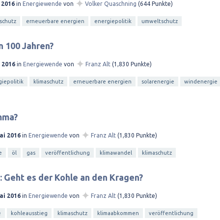
✦
 2016
in
Energiewende
von
Volker Quaschning
(
644
Punkte)
schutz
erneuerbare energien
energiepolitik
umweltschutz
n 100 Jahren?
✦
l 2016
in
Energiewende
von
Franz Alt
(
1,830
Punkte)
iepolitik
klimaschutz
erneuerbare energien
solarenergie
windenergie
mma?
✦
ai 2016
in
Energiewende
von
Franz Alt
(
1,830
Punkte)
e
öl
gas
veröffentlichung
klimawandel
klimaschutz
 Geht es der Kohle an den Kragen?
✦
ai 2016
in
Energiewende
von
Franz Alt
(
1,830
Punkte)
e
kohleausstieg
klimaschutz
klimaabkommen
veröffentlichung