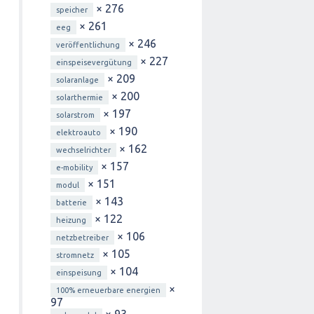
× 276
speicher
× 261
eeg
× 246
veröffentlichung
× 227
einspeisevergütung
× 209
solaranlage
× 200
solarthermie
× 197
solarstrom
× 190
elektroauto
× 162
wechselrichter
× 157
e-mobility
× 151
modul
× 143
batterie
× 122
heizung
× 106
netzbetreiber
× 105
stromnetz
× 104
einspeisung
×
100% erneuerbare energien
97