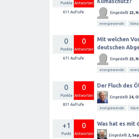
Klimaschutz?
Punkte
Antworten
611
Aufrufe
Eingestellt
23, 
energiewende
klima
Mit welchen Vor
0
0
deutschen Abge
Punkte
Antworten
671
Aufrufe
Eingestellt
23, 
energiewende
energ
Der Fluch des Ö
0
0
Punkte
Antworten
Eingestellt
24, O
831
Aufrufe
energiewende
ölpre
Was hat es mit 
+1
0
Punkt
Antworten
Eingestellt
2, Se