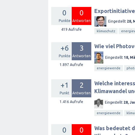
Exportinitiativ
0
0
Punkte
Antworten
Eingestellt
28, 
419
Aufrufe
klimaschutz
energi
Wie viel Photov
+6
3
Punkte
Antworten
Eingestellt
18, M
1.897
Aufrufe
energiewende
phot
Welche interess
+1
2
Klimawandel un
Punkt
Antworten
1.416
Aufrufe
Eingestellt
28, Ja
energiewende
klima
Was bedeutet de
0
0