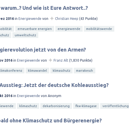
 warum..? Und wie ist Eure Antwort..?
✦
Dez 2016
in
Energiewende
von
Christian Heep
(
43
Punkte)
bilität
erneuerbare energien
energiewende
mobilitätswende
schutz
umweltschutz
gierevolution jetzt von den Armen?
✦
ov 2016
in
Energiewende
von
Franz Alt
(
1,830
Punkte)
klimakonferenz
klimawandel
klimaschutz
marrakesch
usstieg: Jetzt der deutsche Kohleausstieg?
kt 2016
in
Energiewende
von
Anonym
giewende
klimaschutz
dekarbonisierung
fkw-klimagase
veröffentlichung
ald ohne Klimaschutz und Bürgerenergie?