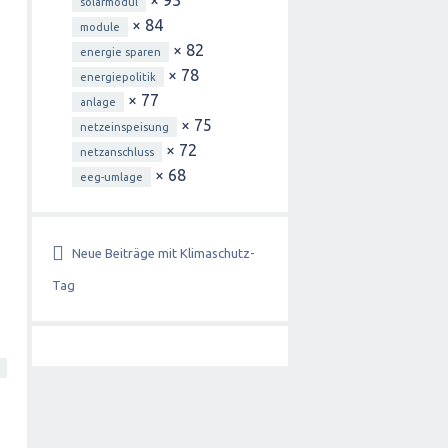
× 93
solarmodul
× 84
module
× 82
energie sparen
× 78
energiepolitik
× 77
anlage
× 75
netzeinspeisung
× 72
netzanschluss
× 68
eeg-umlage
Neue Beiträge mit Klimaschutz-
Tag