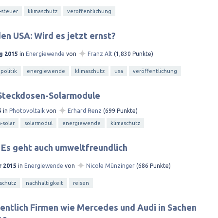
-steuer
klimaschutz
veröffentlichung
den USA: Wird es jetzt ernst?
✦
g 2015
in
Energiewende
von
Franz Alt
(
1,830
Punkte)
politik
energiewende
klimaschutz
usa
veröffentlichung
Steckdosen-Solarmodule
✦
5
in
Photovoltaik
von
Erhard Renz
(
699
Punkte)
a-solar
solarmodul
energiewende
klimaschutz
? Es geht auch umweltfreundlich
✦
r 2015
in
Energiewende
von
Nicole Münzinger
(
686
Punkte)
schutz
nachhaltigkeit
reisen
ntlich Firmen wie Mercedes und Audi in Sachen