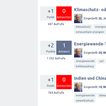
Klimaschutz- od
+1
0
Punkt
Antworten
Eingestellt
25, J
687
Aufrufe
klimaschutz
energi
erneuerbare energien
Energiewende-
+2
1
Punkte
Antwort
Eingestellt
20, M
1.392
Aufrufe
energiewende
co2
kohleausstieg
Indien und Chin
+1
0
Punkt
Antworten
Eingestellt
10, M
784
Aufrufe
energiewende
klima
umweltschutz