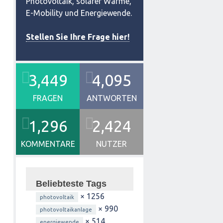
Photovoltaik, solarer Wärme,
E-Mobility und Energiewende.
Stellen Sie Ihre Frage hier!
3,449
4,095
FRAGEN
ANTWORTEN
1,296
2,424
KOMMENTARE
NUTZER
Beliebteste Tags
× 1256
photovoltaik
× 990
photovoltaikanlage
× 514
energiewende