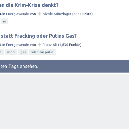
an die Krim-Krise denkt?
✦
4
in
Energiewende
von
Nicole Münzinger
(
686
Punkte)
er
statt Fracking oder Putins Gas?
✦
4
in
Energiewende
von
Franz Alt
(
1,830
Punkte)
e
wind
gas
wladimir putin
esten Tags ansehen
.