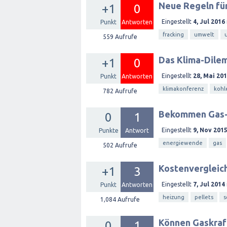
Neue Regeln für
+1
0
Eingestellt
4, Jul 2016
Punkt
Antworten
fracking
umwelt
559
Aufrufe
Das Klima-Dile
+1
0
Eingestellt
28, Mai 20
Punkt
Antworten
klimakonferenz
kohl
782
Aufrufe
Bekommen Gas- 
0
1
Eingestellt
9, Nov 201
Punkte
Antwort
energiewende
gas
502
Aufrufe
Kostenvergleic
+1
3
Eingestellt
7, Jul 2014
Punkt
Antworten
heizung
pellets
s
1,084
Aufrufe
Können Gaskraf
0
1