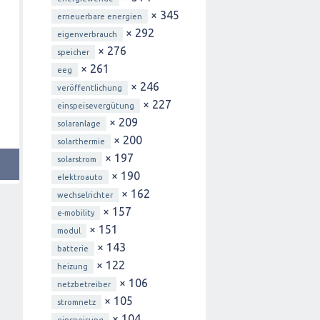
× 345
erneuerbare energien
× 292
eigenverbrauch
× 276
speicher
× 261
eeg
× 246
veröffentlichung
× 227
einspeisevergütung
× 209
solaranlage
× 200
solarthermie
× 197
solarstrom
× 190
elektroauto
× 162
wechselrichter
× 157
e-mobility
× 151
modul
× 143
batterie
× 122
heizung
× 106
netzbetreiber
× 105
stromnetz
× 104