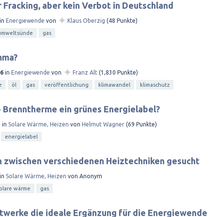
 Fracking, aber kein Verbot in Deutschland
✦
in
Energiewende
von
Klaus Oberzig
(
48
Punkte)
umweltsünde
gas
mma?
✦
16
in
Energiewende
von
Franz Alt
(
1,830
Punkte)
e
öl
gas
veröffentlichung
klimawandel
klimaschutz
Brenntherme ein grünes Energielabel?
5
in
Solare Wärme, Heizen
von
Helmut Wagner
(
69
Punkte)
energielabel
h zwischen verschiedenen Heiztechniken gesucht
in
Solare Wärme, Heizen
von
Anonym
olare wärme
gas
twerke die ideale Ergänzung für die Energiewende