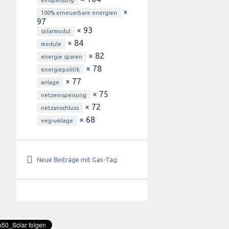
einspeisung
×
100% erneuerbare energien
97
× 93
solarmodul
× 84
module
× 82
energie sparen
× 78
energiepolitik
× 77
anlage
× 75
netzeinspeisung
× 72
netzanschluss
× 68
eeg-umlage
Neue Beiträge mit Gas-Tag