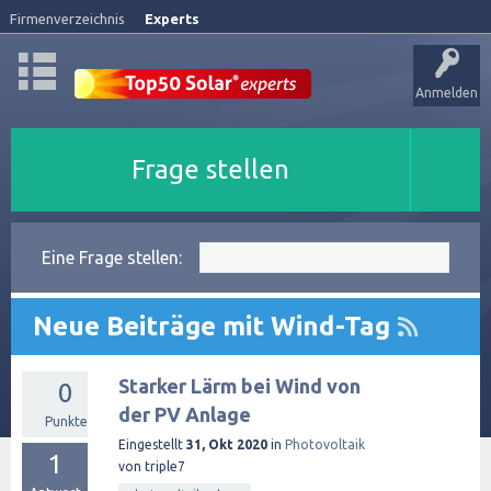
Firmenverzeichnis
Experts
Anmelden
Frage stellen
Eine Frage stellen:
Neue Beiträge mit Wind-Tag
Starker Lärm bei Wind von
0
der PV Anlage
Punkte
Eingestellt
31, Okt 2020
in
Photovoltaik
1
von
triple7