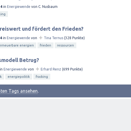
14
in
Energiewende
von
C. Nusbaum
king
preiswert und fördert den Frieden?
✦
14
in
Energiewende
von
Tina Ternus
(
328
Punkte)
erneuerbare energien
frieden
ressourcen
tsmodell Betrug?
✦
in
Energiewende
von
Erhard Renz
(
699
Punkte)
ik
energiepolitik
fracking
esten Tags ansehen
.