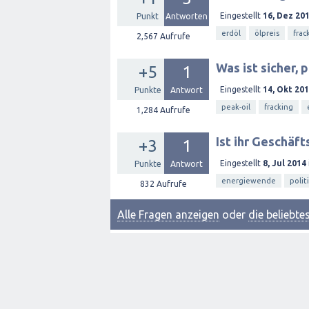
Eingestellt
16, Dez 20
Punkt
Antworten
erdöl
ölpreis
frac
2,567
Aufrufe
Was ist sicher, 
+5
1
Eingestellt
14, Okt 20
Punkte
Antwort
peak-oil
fracking
1,284
Aufrufe
Ist ihr Geschäf
+3
1
Eingestellt
8, Jul 2014
Punkte
Antwort
energiewende
polit
832
Aufrufe
Alle Fragen anzeigen
oder
die beliebt