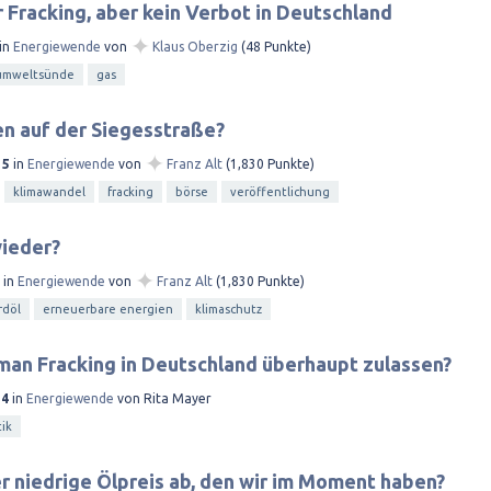
 Fracking, aber kein Verbot in Deutschland
✦
in
Energiewende
von
Klaus Oberzig
(
48
Punkte)
umweltsünde
gas
n auf der Siegesstraße?
✦
15
in
Energiewende
von
Franz Alt
(
1,830
Punkte)
klimawandel
fracking
börse
veröffentlichung
wieder?
✦
in
Energiewende
von
Franz Alt
(
1,830
Punkte)
rdöl
erneuerbare energien
klimaschutz
an Fracking in Deutschland überhaupt zulassen?
14
in
Energiewende
von
Rita Mayer
tik
 niedrige Ölpreis ab, den wir im Moment haben?