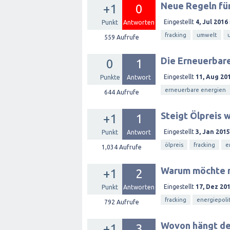
Neue Regeln für
+1
0
Eingestellt
4, Jul 2016
Punkt
Antworten
fracking
umwelt
559
Aufrufe
Die Erneuerbare
0
1
Eingestellt
11, Aug 20
Punkte
Antwort
erneuerbare energien
644
Aufrufe
Steigt Ölpreis 
+1
1
Eingestellt
3, Jan 2015
Punkt
Antwort
ölpreis
fracking
e
1,034
Aufrufe
Warum möchte m
+1
2
Eingestellt
17, Dez 20
Punkt
Antworten
fracking
energiepoli
792
Aufrufe
Wovon hängt der
+1
3