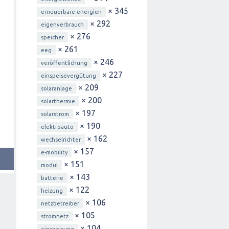
× 345
erneuerbare energien
× 292
eigenverbrauch
× 276
speicher
× 261
eeg
× 246
veröffentlichung
× 227
einspeisevergütung
× 209
solaranlage
× 200
solarthermie
× 197
solarstrom
× 190
elektroauto
× 162
wechselrichter
× 157
e-mobility
× 151
modul
× 143
batterie
× 122
heizung
× 106
netzbetreiber
× 105
stromnetz
× 104