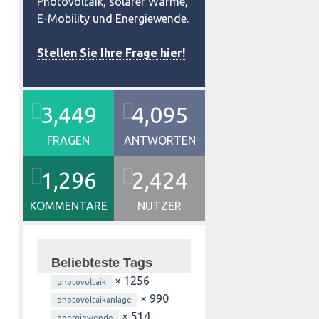
Photovoltaik, solarer Wärme,
E-Mobility und Energiewende.
Stellen Sie Ihre Frage hier!
3,449
4,095
FRAGEN
ANTWORTEN
1,296
2,424
KOMMENTARE
NUTZER
Beliebteste Tags
× 1256
photovoltaik
× 990
photovoltaikanlage
× 514
energiewende