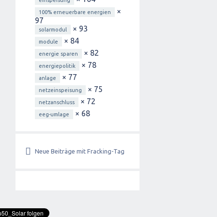
einspeisung
×
100% erneuerbare energien
97
× 93
solarmodul
× 84
module
× 82
energie sparen
× 78
energiepolitik
× 77
anlage
× 75
netzeinspeisung
× 72
netzanschluss
× 68
eeg-umlage
Neue Beiträge mit Fracking-Tag