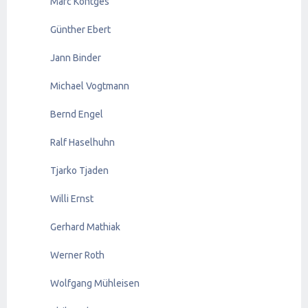
Marc Köntges
Günther Ebert
Jann Binder
Michael Vogtmann
Bernd Engel
Ralf Haselhuhn
Tjarko Tjaden
Willi Ernst
Gerhard Mathiak
Werner Roth
Wolfgang Mühleisen