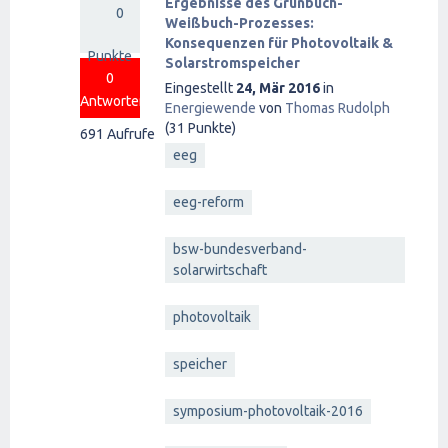
Ergebnisse des Grünbuch-
0
Weißbuch-Prozesses:
Konsequenzen für Photovoltaik &
Punkte
Solarstromspeicher
0
Eingestellt
24, Mär 2016
in
Antworten
Energiewende
von
Thomas Rudolph
(
31
Punkte)
691
Aufrufe
eeg
eeg-reform
bsw-bundesverband-
solarwirtschaft
photovoltaik
speicher
symposium-photovoltaik-2016