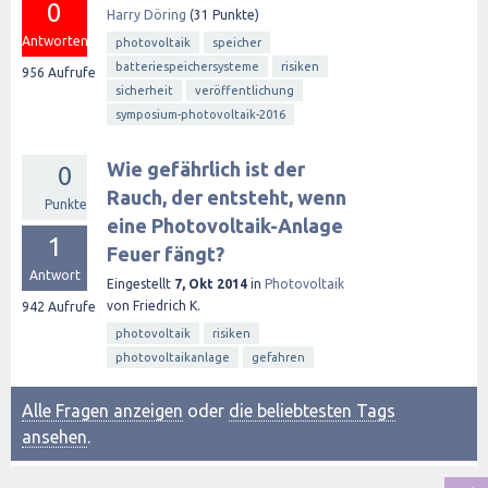
0
Harry Döring
(
31
Punkte)
Antworten
photovoltaik
speicher
batteriespeichersysteme
risiken
956
Aufrufe
sicherheit
veröffentlichung
symposium-photovoltaik-2016
Wie gefährlich ist der
0
Rauch, der entsteht, wenn
Punkte
eine Photovoltaik-Anlage
1
Feuer fängt?
Antwort
Eingestellt
7, Okt 2014
in
Photovoltaik
von
Friedrich K.
942
Aufrufe
photovoltaik
risiken
photovoltaikanlage
gefahren
Alle Fragen anzeigen
oder
die beliebtesten Tags
ansehen
.