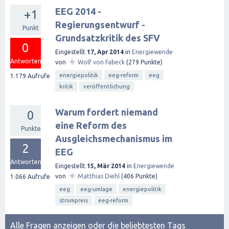
EEG 2014 -
+1
Regierungsentwurf -
Punkt
Grundsatzkritik des SFV
0
Eingestellt
17, Apr 2014
in
Energiewende
✦
Antworten
von
Wolf von Fabeck
(
279
Punkte)
energiepolitik
eeg-reform
eeg
1.179
Aufrufe
kritik
veröffentlichung
Warum fordert niemand
0
eine Reform des
Punkte
Ausgleichsmechanismus im
2
EEG
Antworten
Eingestellt
15, Mär 2014
in
Energiewende
✦
von
Matthias Diehl
(
406
Punkte)
1.066
Aufrufe
eeg
eeg-umlage
energiepolitik
strompreis
eeg-reform
Alle Fragen anzeigen
oder
die beliebtesten Tags