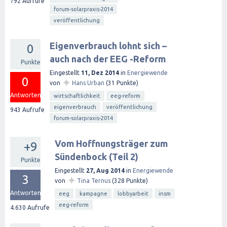
792
Aufrufe
forum-solarpraxis-2014
veröffentlichung
Eigenverbrauch lohnt sich –
0
auch nach der EEG -Reform
Punkte
Eingestellt
11, Dez 2014
in
Energiewende
0
✦
von
Hans Urban
(
31
Punkte)
Antworten
wirtschaftlichkeit
eeg-reform
eigenverbrauch
veröffentlichung
943
Aufrufe
forum-solarpraxis-2014
Vom Hoffnungsträger zum
+9
Sündenbock (Teil 2)
Punkte
Eingestellt
27, Aug 2014
in
Energiewende
3
✦
von
Tina Ternus
(
328
Punkte)
Antworten
eeg
kampagne
lobbyarbeit
insm
eeg-reform
4.630
Aufrufe