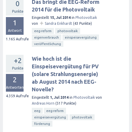
Das bringt die EEG-Reform
0
2014 für die Photovoltaik
Punkte
Eingestellt
15, Jul 2014
in
Photovoltaik
1
✦
von
Sandra Enkhardt
(
43
Punkte)
Antwort
eeg-reform
photovoltaik
eigenverbrauch
einspeisevergütung
1.165
Aufrufe
veröffentlichung
Wie hoch ist die
+2
Einspeisevergütung für PV
Punkte
(solare Strahlungsenergie)
2
ab August 2014 nach EEG-
Antworten
Novelle?
4.359
Aufrufe
Eingestellt
1, Jul 2014
in
Photovoltaik
von
Andreas Horn
(
517
Punkte)
eeg
eeg-reform
einspeisevergütung
photovoltaik
förderung