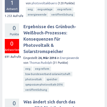
1
von
photovoltaikbuero
(
120
Punkte)
Antwort
eeg
eeg-umlage
eeg-reform
energiewende
veröffentlichung
1.253
Aufrufe
Ergebnisse des Grünbuch-
0
Weißbuch-Prozesses:
Punkte
Konsequenzen für
0
Photovoltaik &
Antworten
Solarstromspeicher
691
Aufrufe
Eingestellt
24, Mär 2016
in
Energiewende
von
Thomas Rudolph
(
31
Punkte)
eeg
eeg-reform
bsw-bundesverband-solarwirtschaft
photovoltaik
speicher
symposium-photovoltaik-2016
veröffentlichung
Was ändert sich durch das
0