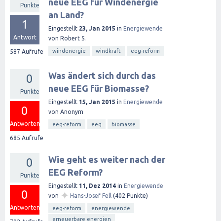
neue EEG für Windenergie
Punkte
an Land?
1
Eingestellt
23, Jan 2015
in
Energiewende
Antwort
von
Robert S.
windenergie
windkraft
eeg-reform
587
Aufrufe
Was ändert sich durch das
0
neue EEG für Biomasse?
Punkte
Eingestellt
15, Jan 2015
in
Energiewende
0
von
Anonym
Antworten
eeg-reform
eeg
biomasse
685
Aufrufe
Wie geht es weiter nach der
0
EEG Reform?
Punkte
Eingestellt
11, Dez 2014
in
Energiewende
0
✦
von
Hans-Josef Fell
(
402
Punkte)
Antworten
eeg-reform
energiewende
erneuerbare energien