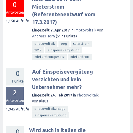
0
Mieterstrom
Antworten
(Referentenentwurf vom
1,150
Aufrufe
17.3.2017)
Eingestellt
7, Apr 2017
in
Photovoltaik
von
Andreas Horn
(
517
Punkte)
photovoltaik
eeg
solarstrom
2017
einspeisevergütung
mieterstromgesetz
mieterstrom
Auf Einspeisevergütung
0
verzichten und kein
Punkte
Unternehmer mehr?
2
Eingestellt
24, Feb 2017
in
Photovoltaik
Antworten
von
Klaus
photovoltaikanlage
1,945
Aufrufe
einspeisevergütung
Wird auch in Italien die
0