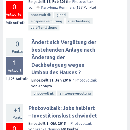
Eingestellt
18, Feb 2016
in
Photovoltaik
0
✦
von
Karl-Heinz Remmers
(
137
Punkte)
Antworten
photovoltaik
global
einspeisevergütung
ausschreibung
940
Aufrufe
veröffentlichung
Ändert sich Vergütung der
0
bestehenden Anlage nach
Punkte
Änderung der
1
Dachbelegung wegen
Antwort
Umbau des Hauses ?
1,123
Aufrufe
Eingestellt
21, Jan 2016
in
Photovoltaik
von
Anonym
photovoltaik
einspeisevergütung
Photovoltaik: Jobs halbiert
+1
– Investitionslust schwindet
Punkt
Eingestellt
1, Okt 2015
in
Photovoltaik
0
von
Frank Urbansky
(
40
Punkte)