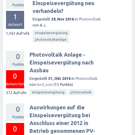
Einspeisevergütung neu
Punkte
verhandeln?
1
Eingestellt
29, Nov 2016
in
Photovoltaik
Antwort
von
A. L.
einspeisevergütung
1,363
Aufrufe
photovoltaikanlage
Photovoltaik Anlage -
0
Einspeisevergütung nach
Punkte
Ausbau
0
Eingestellt
31, Okt 2016
in
Photovoltaik
Antworten
von
lord_icon
(
13
Punkte)
einspeisevergütung
photovoltaik
572
Aufrufe
Auswirkungen auf die
0
Einspeisevergütung bei
Punkte
Anschluss einer 2012 in
0
Betrieb genommenen PV-