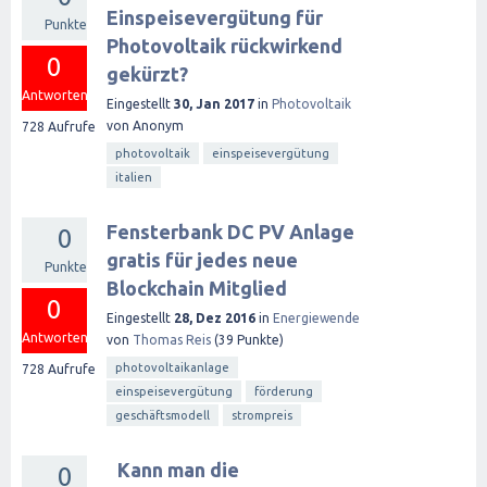
Einspeisevergütung für
Punkte
Photovoltaik rückwirkend
0
gekürzt?
Antworten
Eingestellt
30, Jan 2017
in
Photovoltaik
von
Anonym
728
Aufrufe
photovoltaik
einspeisevergütung
italien
Fensterbank DC PV Anlage
0
gratis für jedes neue
Punkte
Blockchain Mitglied
0
Eingestellt
28, Dez 2016
in
Energiewende
Antworten
von
Thomas Reis
(
39
Punkte)
photovoltaikanlage
728
Aufrufe
einspeisevergütung
förderung
geschäftsmodell
strompreis
Kann man die
0