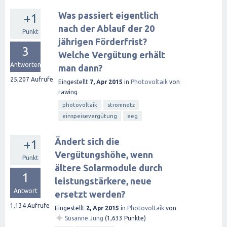
Was passiert eigentlich
+1
nach der Ablauf der 20
Punkt
jährigen Förderfrist?
3
Welche Vergütung erhält
Antworten
man dann?
25,207
Aufrufe
Eingestellt
7, Apr 2015
in
Photovoltaik
von
rawing
photovoltaik
stromnetz
einspeisevergütung
eeg
Ändert sich die
+1
Vergütungshöhe, wenn
Punkt
ältere Solarmodule durch
1
leistungstärkere, neue
Antwort
ersetzt werden?
1,134
Aufrufe
Eingestellt
2, Apr 2015
in
Photovoltaik
von
✦
Susanne Jung
(
1,633
Punkte)