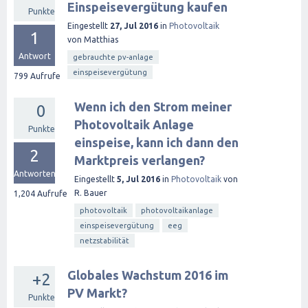
Einspeisevergütung kaufen
Punkte
Eingestellt
27, Jul 2016
in
Photovoltaik
1
von
Matthias
Antwort
gebrauchte pv-anlage
einspeisevergütung
799
Aufrufe
Wenn ich den Strom meiner
0
Photovoltaik Anlage
Punkte
einspeise, kann ich dann den
2
Marktpreis verlangen?
Antworten
Eingestellt
5, Jul 2016
in
Photovoltaik
von
R. Bauer
1,204
Aufrufe
photovoltaik
photovoltaikanlage
einspeisevergütung
eeg
netzstabilität
Globales Wachstum 2016 im
+2
PV Markt?
Punkte