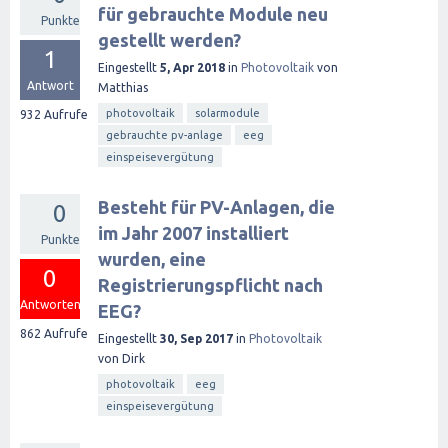
für gebrauchte Module neu
Punkte
gestellt werden?
1
Eingestellt
5, Apr 2018
in
Photovoltaik
von
Antwort
Matthias
photovoltaik
solarmodule
932
Aufrufe
gebrauchte pv-anlage
eeg
einspeisevergütung
Besteht für PV-Anlagen, die
0
im Jahr 2007 installiert
Punkte
wurden, eine
0
Registrierungspflicht nach
Antworten
EEG?
862
Aufrufe
Eingestellt
30, Sep 2017
in
Photovoltaik
von
Dirk
photovoltaik
eeg
einspeisevergütung