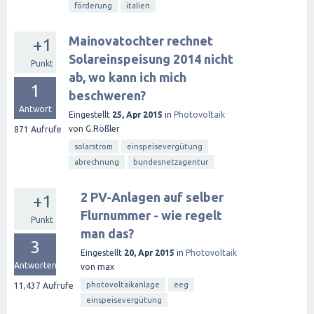
förderung
italien
Mainovatochter rechnet
+1
Solareinspeisung 2014 nicht
Punkt
ab, wo kann ich mich
1
beschweren?
Antwort
Eingestellt
25, Apr 2015
in
Photovoltaik
von
G.Rößler
871
Aufrufe
solarstrom
einspeisevergütung
abrechnung
bundesnetzagentur
2 PV-Anlagen auf selber
+1
Flurnummer - wie regelt
Punkt
man das?
3
Eingestellt
20, Apr 2015
in
Photovoltaik
Antworten
von
max
photovoltaikanlage
eeg
11,437
Aufrufe
einspeisevergütung