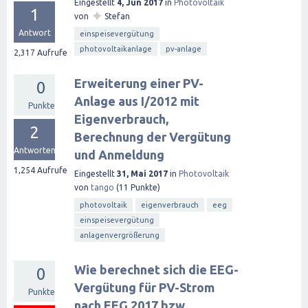
Eingestellt
4, Jun 2017
in
Photovoltaik
1
✦
von
Stefan
Antwort
einspeisevergütung
photovoltaikanlage
pv-anlage
2,317
Aufrufe
Erweiterung einer PV-
0
Anlage aus I/2012 mit
Punkte
Eigenverbrauch,
2
Berechnung der Vergütung
Antworten
und Anmeldung
1,254
Aufrufe
Eingestellt
31, Mai 2017
in
Photovoltaik
von
tango
(
11
Punkte)
photovoltaik
eigenverbrauch
eeg
einspeisevergütung
anlagenvergrößerung
Wie berechnet sich die EEG-
0
Vergütung für PV-Strom
Punkte
nach EEG 2017 bzw.