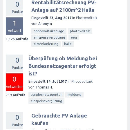
Rentabilitätsrechnung PV-
0
Anlage auf 2100m^2 Halle
Punkte
Eingestellt
23, Aug 2017
in
Photovoltaik
1
von
Anonym
Antwort
photovoltaikanlage
photovoltaik
einspeisevergütung
eeg
1,326
Aufrufe
dimenionierung
halle
Überpüfung ob Meldung bei
0
Bundesnetzagentur erfolgt
Punkte
ist?
0
Eingestellt
14, Jul 2017
in
Photovoltaik
Antworten
von
Thomas H.
bundesnetzagentur
meldung
739
Aufrufe
einspeisevergütung
Gebrauchte PV Anlage
0
kaufen
Punkte