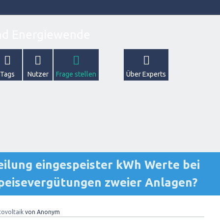
Tags
Nutzer
Frage stellen
Über Experts
eilung eingespeister kWh Werte bei
speisevergütungen zweier Anlagen?
ovoltaik
von
Anonym