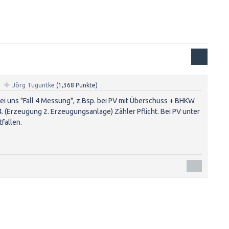
✦
n
Jörg Tuguntke
(
1,368
Punkte)
ei uns "Fall 4 Messung", z.Bsp. bei PV mit Überschuss + BHKW
4. (Erzeugung 2. Erzeugungsanlage) Zähler Pflicht. Bei PV unter
tfallen.