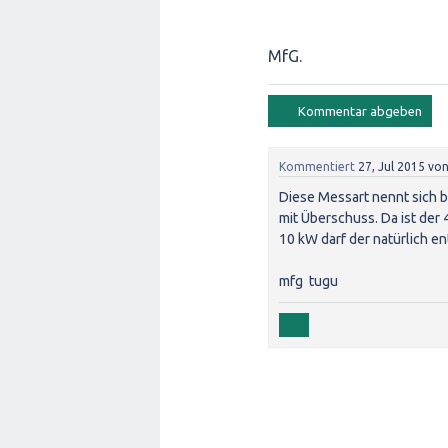
MfG.
Kommentiert
27, Jul 2015
vo
Diese Messart nennt sich b
mit Überschuss. Da ist der 
10 kW darf der natürlich en
mfg tugu