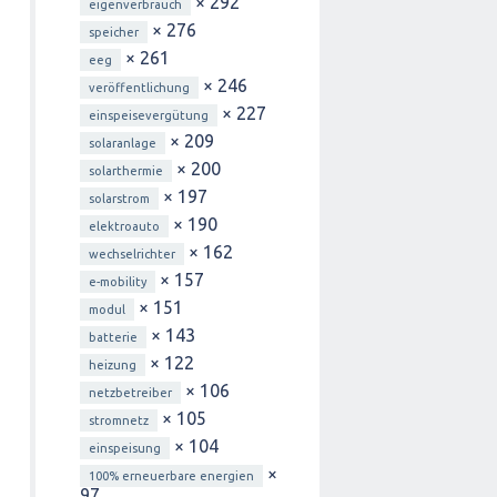
× 292
eigenverbrauch
× 276
speicher
× 261
eeg
× 246
veröffentlichung
× 227
einspeisevergütung
× 209
solaranlage
× 200
solarthermie
× 197
solarstrom
× 190
elektroauto
× 162
wechselrichter
× 157
e-mobility
× 151
modul
× 143
batterie
× 122
heizung
× 106
netzbetreiber
× 105
stromnetz
× 104
einspeisung
×
100% erneuerbare energien
97