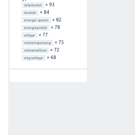
× 93
solarmodul
× 84
module
× 82
energie sparen
× 78
energiepolitik
× 77
anlage
× 75
netzeinspeisung
× 72
netzanschluss
× 68
eeg-umlage