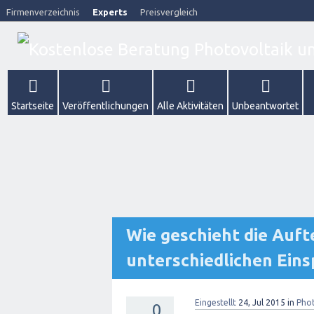
Firmenverzeichnis
Experts
Preisvergleich
Startseite
Veröffentlichungen
Alle Aktivitäten
Unbeantwortet
Wie geschieht die Auft
unterschiedlichen Ein
Eingestellt
24, Jul 2015
in
Phot
0