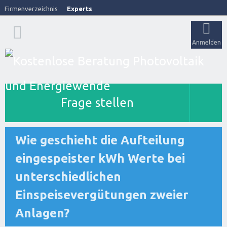
Firmenverzeichnis
Experts
Anmelden
Frage stellen
Wie geschieht die Aufteilung
eingespeister kWh Werte bei
unterschiedlichen
Einspeisevergütungen zweier
Anlagen?