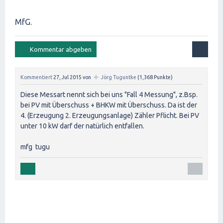
MfG.
✦
Kommentiert
27, Jul 2015
von
Jörg Tuguntke
(
1,368
Punkte)
Diese Messart nennt sich bei uns "Fall 4 Messung", z.Bsp.
bei PV mit Überschuss + BHKW mit Überschuss. Da ist der
4. (Erzeugung 2. Erzeugungsanlage) Zähler Pflicht. Bei PV
unter 10 kW darf der natürlich entfallen.
mfg tugu