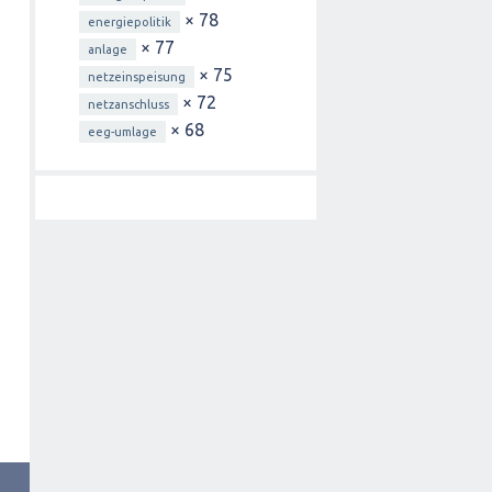
× 78
energiepolitik
× 77
anlage
× 75
netzeinspeisung
× 72
netzanschluss
× 68
eeg-umlage