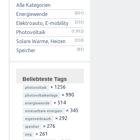
Alle Kategorien
(851)
Energiewende
(253)
Elektroauto, E-mobility
(1,932)
Photovoltaik
(330)
Solare Wärme, Heizen
(83)
Speicher
Beliebteste Tags
× 1256
photovoltaik
× 990
photovoltaikanlage
× 514
energiewende
× 345
erneuerbare energien
× 292
eigenverbrauch
× 276
speicher
× 261
eeg