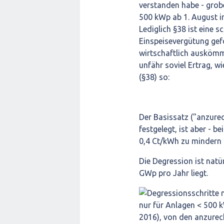
verstanden habe - grobe
500 kWp ab 1. August in
Lediglich §38 ist eine 
Einspeisevergütung gefo
wirtschaftlich auskömm
unfähr soviel Ertrag, w
(§38) so:
Der Basissatz ("anzure
festgelegt, ist aber - 
0,4 Ct/kWh zu mindern (
Die Degression ist natür
GWp pro Jahr liegt.