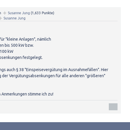
✦
n
Susanne Jung
(
1,633
Punkte)
✦
Susanne Jung
für "kleine Anlagen", nämlich
gen bis 500 kW bzw.
s 100 kW
bsenkungen festgelegt.
ings auch § 38 "Einspeisevergütung im Ausnahmefällen". Hier
g der Vergütungsabsenkungen für alle anderen "größeren"
en Anmerkungen stimme ich zu!