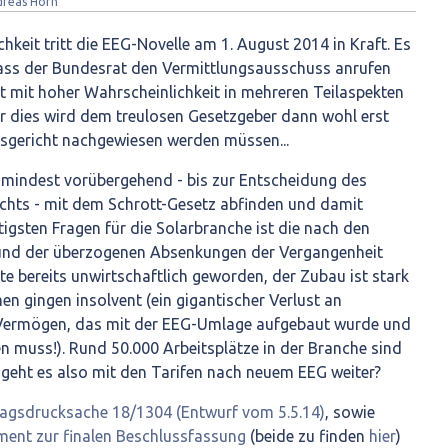
dreas Horn
hkeit tritt die EEG-Novelle am 1. August 2014 in Kraft. Es
 dass der Bundesrat den Vermittlungsausschuss anrufen
st mit hoher Wahrscheinlichkeit in mehreren Teilaspekten
r dies wird dem treulosen Gesetzgeber dann wohl erst
gericht nachgewiesen werden müssen...
mindest vorübergehend - bis zur Entscheidung des
hts - mit dem Schrott-Gesetz abfinden und damit
igsten Fragen für die Solarbranche ist die nach den
rund der überzogenen Absenkungen der Vergangenheit
e bereits unwirtschaftlich geworden, der Zubau ist stark
men gingen insolvent (ein gigantischer Verlust an
 Vermögen, das mit der EEG-Umlage aufgebaut wurde und
n muss!). Rund 50.000 Arbeitsplätze in der Branche sind
 geht es also mit den Tarifen nach neuem EEG weiter?
agsdrucksache 18/1304 (Entwurf vom 5.5.14)
, sowie
ent zur finalen Beschlussfassung
(beide zu finden
hier
)