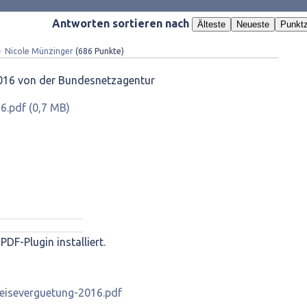
Antworten sortieren nach
Älteste
Neueste
Punktz
✦
Nicole Münzinger
(
686
Punkte)
016 von der Bundesnetzagentur
6.pdf (0,7 MB)
PDF-Plugin installiert.
eiseverguetung-2016.pdf