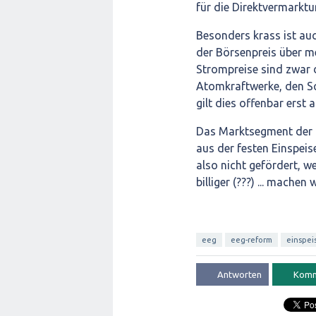
Besonders krass ist au
der Börsenpreis über me
Strompreise sind zwar 
Atomkraftwerke, den Sc
gilt dies offenbar erst
Das Marktsegment der 
aus der festen Einspeis
also nicht gefördert, we
billiger (???) ... machen w
eeg
eeg-reform
einspei