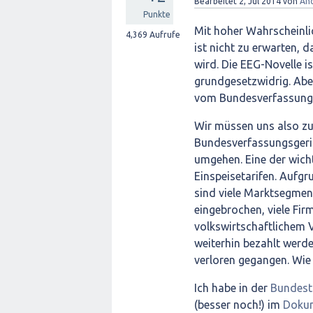
Bearbeitet
2, Jul 2014
von
An
Punkte
Mit hoher Wahrscheinlic
4,369
Aufrufe
ist nicht zu erwarten,
wird. Die EEG-Novelle i
grundgesetzwidrig. Abe
vom Bundesverfassungs
Wir müssen uns also zu
Bundesverfassungsgeric
umgehen. Eine der wicht
Einspeisetarifen. Aufg
sind viele Marktsegment
eingebrochen, viele Fir
volkswirtschaftlichem
weiterhin bezahlt werde
verloren gegangen. Wie
Ich habe in der
Bundest
(besser noch!) im
Dokum