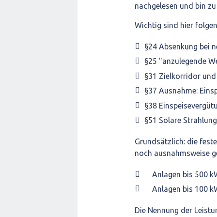
nachgelesen und bin z
Wichtig sind hier folge
§24 Absenkung bei n
§25 "anzulegende W
§31 Zielkorridor un
§37 Ausnahme: Einsp
§38 Einspeisevergüt
§51 Solare Strahlung
Grundsätzlich: die fest
noch ausnahmsweise g
Anlagen bis 500 kW
Anlagen bis 100 k
Die Nennung der Leistu