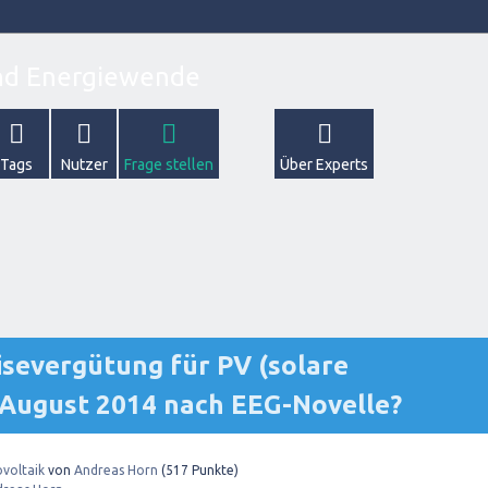
Tags
Nutzer
Frage stellen
Über Experts
eisevergütung für PV (solare
 August 2014 nach EEG-Novelle?
voltaik
von
Andreas Horn
(
517
Punkte)