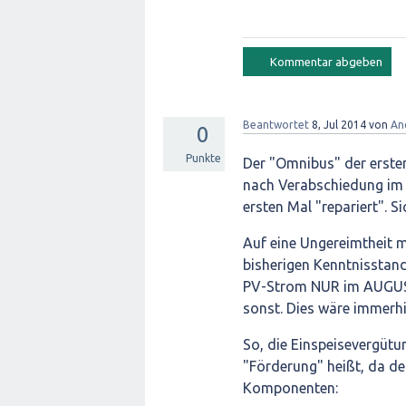
Beantwortet
8, Jul 2014
von
An
0
Punkte
Der "Omnibus" der erste
nach Verabschiedung im 
ersten Mal "repariert". Si
Auf eine Ungereimtheit
bisherigen Kenntnisstand
PV-Strom NUR im AUGUST 
sonst. Dies wäre immerhi
So, die Einspeisevergütu
"Förderung" heißt, da der
Komponenten: