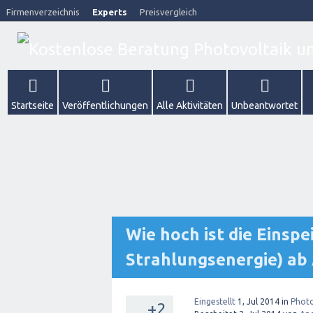
Firmenverzeichnis
Experts
Preisvergleich
Startseite
Veröffentlichungen
Alle Aktivitäten
Unbeantwortet
Wie hoch ist die Einsp
Strahlungsenergie) ab
Eingestellt
1, Jul 2014
in
Photo
+2