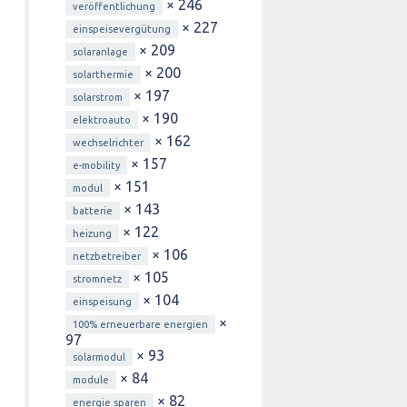
× 246
veröffentlichung
× 227
einspeisevergütung
× 209
solaranlage
× 200
solarthermie
× 197
solarstrom
× 190
elektroauto
× 162
wechselrichter
× 157
e-mobility
× 151
modul
× 143
batterie
× 122
heizung
× 106
netzbetreiber
× 105
stromnetz
× 104
einspeisung
×
100% erneuerbare energien
97
× 93
solarmodul
× 84
module
× 82
energie sparen