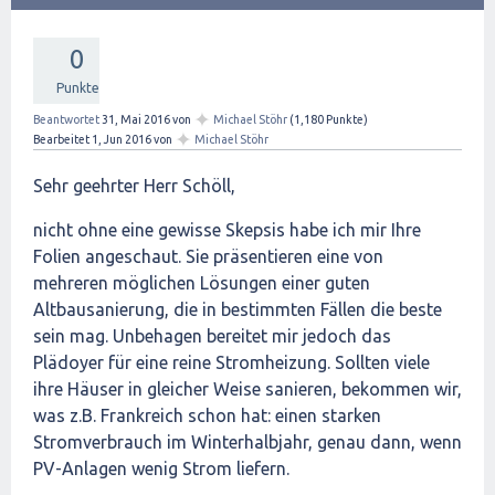
0
Punkte
✦
Beantwortet
31, Mai 2016
von
Michael Stöhr
(
1,180
Punkte)
✦
Bearbeitet
1, Jun 2016
von
Michael Stöhr
Sehr geehrter Herr Schöll,
nicht ohne eine gewisse Skepsis habe ich mir Ihre
Folien angeschaut. Sie präsentieren eine von
mehreren möglichen Lösungen einer guten
Altbausanierung, die in bestimmten Fällen die beste
sein mag. Unbehagen bereitet mir jedoch das
Plädoyer für eine reine Stromheizung. Sollten viele
ihre Häuser in gleicher Weise sanieren, bekommen wir,
was z.B. Frankreich schon hat: einen starken
Stromverbrauch im Winterhalbjahr, genau dann, wenn
PV-Anlagen wenig Strom liefern.