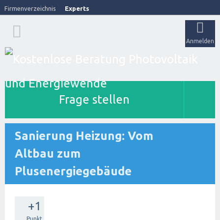
Firmenverzeichnis
Experts
Anmelden
Frage stellen
Sanierung Heizung: Vom
Altbau zum
Plusenergiegebäude
+1
Punkt