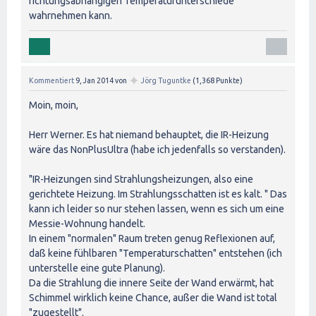
richtungsabhängigen Temperaturunterschiede
wahrnehmen kann.
✦
Kommentiert
9, Jan 2014
von
Jörg Tuguntke
(
1,368
Punkte)
Moin, moin,
Herr Werner. Es hat niemand behauptet, die IR-Heizung
wäre das NonPlusUltra (habe ich jedenfalls so verstanden).
"IR-Heizungen sind Strahlungsheizungen, also eine
gerichtete Heizung. Im Strahlungsschatten ist es kalt. " Das
kann ich leider so nur stehen lassen, wenn es sich um eine
Messie-Wohnung handelt.
In einem "normalen" Raum treten genug Reflexionen auf,
daß keine fühlbaren "Temperaturschatten" entstehen (ich
unterstelle eine gute Planung).
Da die Strahlung die innere Seite der Wand erwärmt, hat
Schimmel wirklich keine Chance, außer die Wand ist total
"zugestellt".