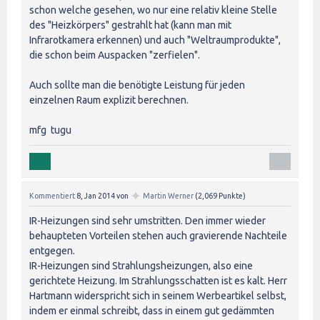
schon welche gesehen, wo nur eine relativ kleine Stelle
des "Heizkörpers" gestrahlt hat (kann man mit
Infrarotkamera erkennen) und auch "Weltraumprodukte",
die schon beim Auspacken "zerfielen".
Auch sollte man die benötigte Leistung für jeden
einzelnen Raum explizit berechnen.
mfg tugu
✦
Kommentiert
8, Jan 2014
von
Martin Werner
(
2,069
Punkte)
IR-Heizungen sind sehr umstritten. Den immer wieder
behaupteten Vorteilen stehen auch gravierende Nachteile
entgegen.
IR-Heizungen sind Strahlungsheizungen, also eine
gerichtete Heizung. Im Strahlungsschatten ist es kalt. Herr
Hartmann widerspricht sich in seinem Werbeartikel selbst,
indem er einmal schreibt, dass in einem gut gedämmten