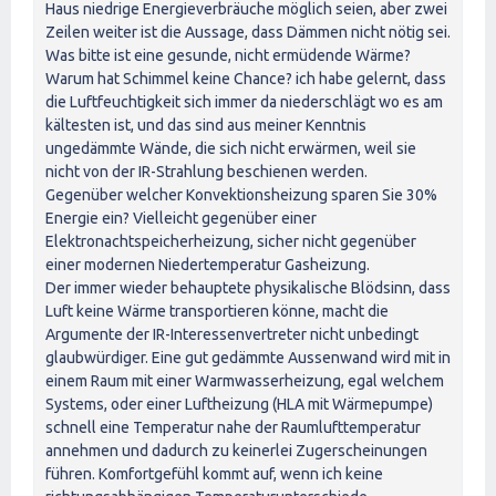
Haus niedrige Energieverbräuche möglich seien, aber zwei
Zeilen weiter ist die Aussage, dass Dämmen nicht nötig sei.
Was bitte ist eine gesunde, nicht ermüdende Wärme?
Warum hat Schimmel keine Chance? ich habe gelernt, dass
die Luftfeuchtigkeit sich immer da niederschlägt wo es am
kältesten ist, und das sind aus meiner Kenntnis
ungedämmte Wände, die sich nicht erwärmen, weil sie
nicht von der IR-Strahlung beschienen werden.
Gegenüber welcher Konvektionsheizung sparen Sie 30%
Energie ein? Vielleicht gegenüber einer
Elektronachtspeicherheizung, sicher nicht gegenüber
einer modernen Niedertemperatur Gasheizung.
Der immer wieder behauptete physikalische Blödsinn, dass
Luft keine Wärme transportieren könne, macht die
Argumente der IR-Interessenvertreter nicht unbedingt
glaubwürdiger. Eine gut gedämmte Aussenwand wird mit in
einem Raum mit einer Warmwasserheizung, egal welchem
Systems, oder einer Luftheizung (HLA mit Wärmepumpe)
schnell eine Temperatur nahe der Raumlufttemperatur
annehmen und dadurch zu keinerlei Zugerscheinungen
führen. Komfortgefühl kommt auf, wenn ich keine