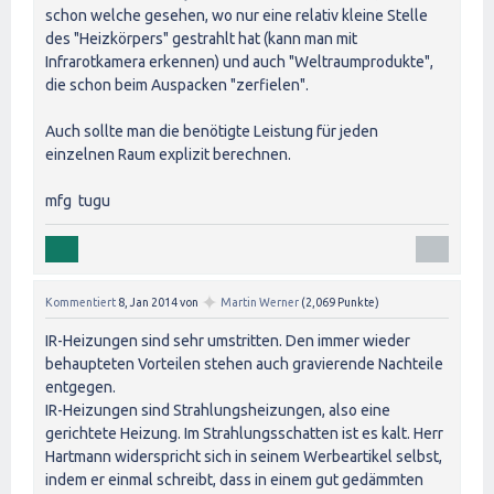
schon welche gesehen, wo nur eine relativ kleine Stelle
des "Heizkörpers" gestrahlt hat (kann man mit
Infrarotkamera erkennen) und auch "Weltraumprodukte",
die schon beim Auspacken "zerfielen".
Auch sollte man die benötigte Leistung für jeden
einzelnen Raum explizit berechnen.
mfg tugu
✦
Kommentiert
8, Jan 2014
von
Martin Werner
(
2,069
Punkte)
IR-Heizungen sind sehr umstritten. Den immer wieder
behaupteten Vorteilen stehen auch gravierende Nachteile
entgegen.
IR-Heizungen sind Strahlungsheizungen, also eine
gerichtete Heizung. Im Strahlungsschatten ist es kalt. Herr
Hartmann widerspricht sich in seinem Werbeartikel selbst,
indem er einmal schreibt, dass in einem gut gedämmten