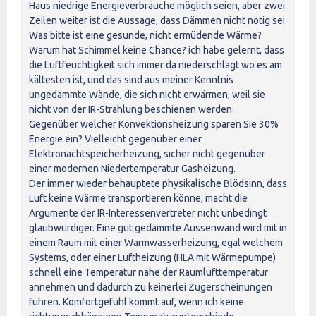
Haus niedrige Energieverbräuche möglich seien, aber zwei
Zeilen weiter ist die Aussage, dass Dämmen nicht nötig sei.
Was bitte ist eine gesunde, nicht ermüdende Wärme?
Warum hat Schimmel keine Chance? ich habe gelernt, dass
die Luftfeuchtigkeit sich immer da niederschlägt wo es am
kältesten ist, und das sind aus meiner Kenntnis
ungedämmte Wände, die sich nicht erwärmen, weil sie
nicht von der IR-Strahlung beschienen werden.
Gegenüber welcher Konvektionsheizung sparen Sie 30%
Energie ein? Vielleicht gegenüber einer
Elektronachtspeicherheizung, sicher nicht gegenüber
einer modernen Niedertemperatur Gasheizung.
Der immer wieder behauptete physikalische Blödsinn, dass
Luft keine Wärme transportieren könne, macht die
Argumente der IR-Interessenvertreter nicht unbedingt
glaubwürdiger. Eine gut gedämmte Aussenwand wird mit in
einem Raum mit einer Warmwasserheizung, egal welchem
Systems, oder einer Luftheizung (HLA mit Wärmepumpe)
schnell eine Temperatur nahe der Raumlufttemperatur
annehmen und dadurch zu keinerlei Zugerscheinungen
führen. Komfortgefühl kommt auf, wenn ich keine