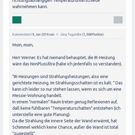
richtungsabhängigen Temperaturunterschiede
wahrnehmen kann.
✦
Kommentiert
9, Jan 2014
von
Jörg Tuguntke
(
1,368
Punkte)
Moin, moin,
Herr Werner. Es hat niemand behauptet, die IR-Heizung
wäre das NonPlusUltra (habe ich jedenfalls so verstanden).
"IR-Heizungen sind Strahlungsheizungen, also eine
gerichtete Heizung. Im Strahlungsschatten ist es kalt. " Das
kann ich leider so nur stehen lassen, wenn es sich um eine
Messie-Wohnung handelt.
In einem "normalen" Raum treten genug Reflexionen auf,
daß keine fühlbaren "Temperaturschatten" entstehen (ich
unterstelle eine gute Planung).
Da die Strahlung die innere Seite der Wand erwärmt, hat
Schimmel wirklich keine Chance, außer die Wand ist total
"zugestellt".