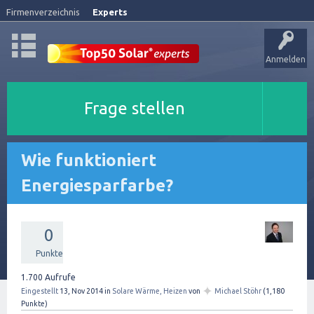
Firmenverzeichnis
Experts
Anmelden
Frage stellen
Wie funktioniert
Energiesparfarbe?
0
Punkte
1.700
Aufrufe
✦
Eingestellt
13, Nov 2014
in
Solare Wärme, Heizen
von
Michael Stöhr
(
1,180
Punkte)