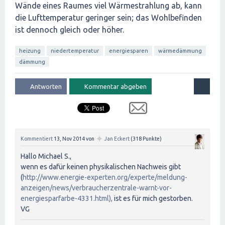
Wände eines Raumes viel Wärmestrahlung ab, kann
die Lufttemperatur geringer sein; das Wohlbefinden
ist dennoch gleich oder höher.
heizung
niedertemperatur
energiesparen
wärmedämmung
dämmung
✦
Kommentiert
13, Nov 2014
von
Jan Eckert
(
318
Punkte)
Hallo Michael S.,
wenn es dafür keinen physikalischen Nachweis gibt
(
http://www.energie-experten.org/experte/meldung-
anzeigen/news/verbraucherzentrale-warnt-vor-
energiesparfarbe-4331.html),
ist es für mich gestorben.
VG