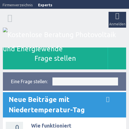
Firmenverzeichnis
Experts
Anmelden
Frage stellen
Eine Frage stellen:
Neue Beiträge mit
Niedertemperatur-Tag
Wie funktioniert
0