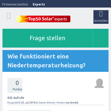
Firmenverzeichnis
Experts
Anmelden
Frage stellen
Wie funktioniert eine
Niedertemperaturheizung?
0
Punkte
843
Aufrufe
Eingestellt
25, Jul 2014
in
Solare Wärme, Heizen
von
Arnold