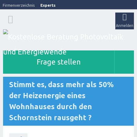
Firmenverzeichnis
Experts
Anmelden
Frage stellen
Stimmt es, dass mehr als 50%
der Heizenergie eines
Wohnhauses durch den
Schornstein rausgeht ?