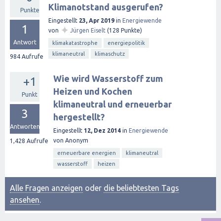
Klimanotstand ausgerufen?
Punkte
Eingestellt
23, Apr 2019
in
Energiewende
1
✦
von
Jürgen Eiselt
(
128
Punkte)
Antwort
klimakatastrophe
energiepolitik
klimaneutral
klimaschutz
984
Aufrufe
Wie wird Wasserstoff zum
+1
Heizen und Kochen
Punkt
klimaneutral und erneuerbar
3
hergestellt?
Antworten
Eingestellt
12, Dez 2014
in
Energiewende
von
Anonym
1,428
Aufrufe
erneuerbare energien
klimaneutral
wasserstoff
heizen
Alle Fragen anzeigen
oder
die beliebtesten Tags
ansehen
.