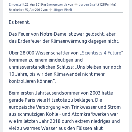
✦
Eingestellt
23, Apr 2019
in
Energiewende
von
Jürgen Eiselt
(
128
Punkte)
✦
Bearbeitet
25, Apr 2019
von
Jürgen Eiselt
Es brennt.
Das Feuer von Notre-Dame ist zwar gelöscht, aber
das Erdenfeuer der Klimaerwärmung dagegen nicht.
Über 28.000 Wissenschaftler von „
Scientists 4 Future
“
kommen zu einem eindeutigen und
unmissverständlichen Schluss: „Uns bleiben nur noch
10 Jahre, bis wir den Klimawandel nicht mehr
kontrollieren können“.
Beim ersten Jahrtausendsommer von 2003 hatte
gerade Paris viele Hitzetote zu beklagen. Die
europäische Versorgung von Trinkwasser und Strom
aus schmutzigen Kohle - und Atomkraftwerken war
wie im letzten Jahr 2018 durch extrem niedriges und
viel zu warmes Wasser aus den Flüssen akut