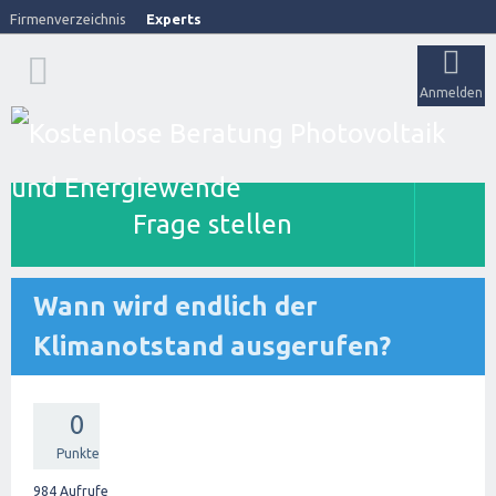
Firmenverzeichnis
Experts
Anmelden
Frage stellen
Wann wird endlich der
Klimanotstand ausgerufen?
0
Punkte
984
Aufrufe