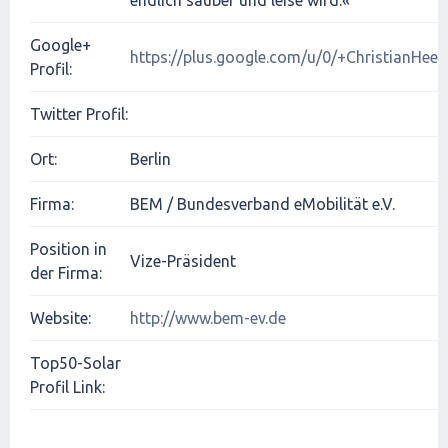
endlich sauber und leise wird.«
Google+
https://plus.google.com/u/0/+ChristianHeep
Profil:
Twitter Profil:
Ort:
Berlin
Firma:
BEM / Bundesverband eMobilität e.V.
Position in
Vize-Präsident
der Firma:
Website:
http://www.bem-ev.de
Top50-Solar
Profil Link: