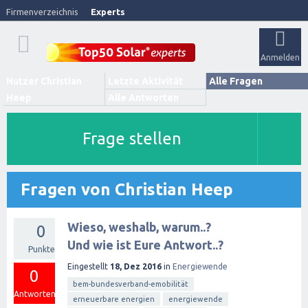
Firmenverzeichnis
Experts
Anmelden
Nutzer Christian
Letzte Aktivität
Alle Fragen
Heep
Alle Antworten
Frage stellen
Fragen von Christian Heep
Wieso, weshalb, warum..?
0
Und wie ist Eure Antwort..?
Punkte
Eingestellt
18, Dez 2016
in
Energiewende
0
bem-bundesverband-emobilität
Antworten
erneuerbare energien
energiewende