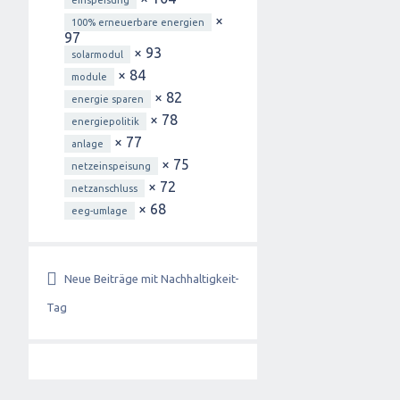
einspeisung
×
100% erneuerbare energien
97
× 93
solarmodul
× 84
module
× 82
energie sparen
× 78
energiepolitik
× 77
anlage
× 75
netzeinspeisung
× 72
netzanschluss
× 68
eeg-umlage
Neue Beiträge mit Nachhaltigkeit-
Tag