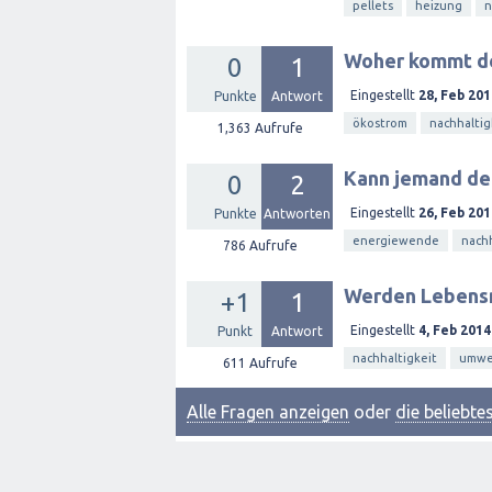
pellets
heizung
n
Woher kommt den
0
1
Eingestellt
28, Feb 201
Punkte
Antwort
ökostrom
nachhaltig
1,363
Aufrufe
Kann jemand den
0
2
Eingestellt
26, Feb 201
Punkte
Antworten
energiewende
nachh
786
Aufrufe
Werden Lebensm
+1
1
Eingestellt
4, Feb 2014
Punkt
Antwort
nachhaltigkeit
umwe
611
Aufrufe
Alle Fragen anzeigen
oder
die beliebt