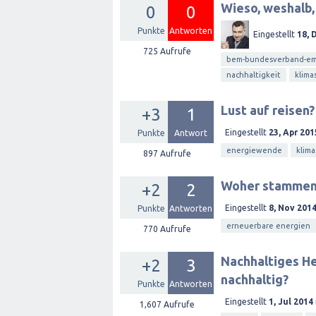
Wieso, weshalb,
0
0
Punkte
Antworten
Eingestellt
18, 
725
Aufrufe
bem-bundesverband-emo
nachhaltigkeit
klima
Lust auf reisen
+3
1
Eingestellt
23, Apr 201
Punkte
Antwort
energiewende
klima
897
Aufrufe
Woher stammen 
+2
2
Eingestellt
8, Nov 201
Punkte
Antworten
erneuerbare energien
770
Aufrufe
Nachhaltiges Hei
+2
3
nachhaltig?
Punkte
Antworten
Eingestellt
1, Jul 2014
1,607
Aufrufe