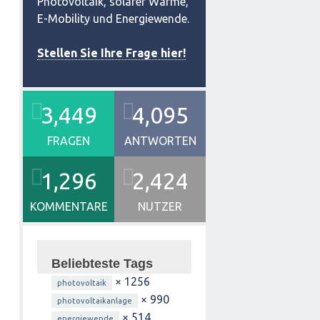
Photovoltaik, solarer Wärme,
E-Mobility und Energiewende.
Stellen Sie Ihre Frage hier!
3,449
4,095
FRAGEN
ANTWORTEN
1,296
2,424
KOMMENTARE
NUTZER
Beliebteste Tags
× 1256
photovoltaik
× 990
photovoltaikanlage
× 514
energiewende