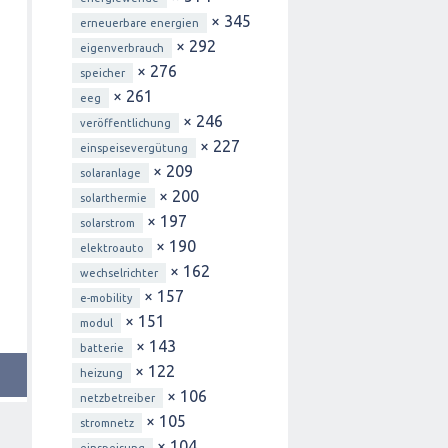
× 345
erneuerbare energien
× 292
eigenverbrauch
× 276
speicher
× 261
eeg
× 246
veröffentlichung
× 227
einspeisevergütung
× 209
solaranlage
× 200
solarthermie
× 197
solarstrom
× 190
elektroauto
× 162
wechselrichter
× 157
e-mobility
× 151
modul
× 143
batterie
× 122
heizung
× 106
netzbetreiber
× 105
stromnetz
× 104