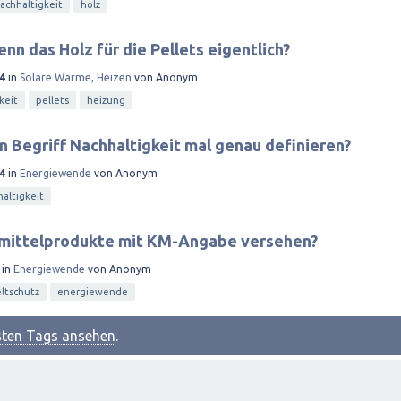
achhaltigkeit
holz
n das Holz für die Pellets eigentlich?
4
in
Solare Wärme, Heizen
von
Anonym
keit
pellets
heizung
 Begriff Nachhaltigkeit mal genau definieren?
4
in
Energiewende
von
Anonym
altigkeit
ittelprodukte mit KM-Angabe versehen?
in
Energiewende
von
Anonym
ltschutz
energiewende
esten Tags ansehen
.