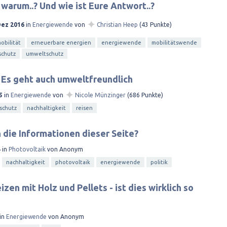
 warum..? Und wie ist Eure Antwort..?
✦
Dez 2016
in
Energiewende
von
Christian Heep
(
43
Punkte)
bilität
erneuerbare energien
energiewende
mobilitätswende
schutz
umweltschutz
? Es geht auch umweltfreundlich
✦
5
in
Energiewende
von
Nicole Münzinger
(
686
Punkte)
schutz
nachhaltigkeit
reisen
die Informationen dieser Seite?
4
in
Photovoltaik
von
Anonym
nachhaltigkeit
photovoltaik
energiewende
politik
zen mit Holz und Pellets - ist dies wirklich so
in
Energiewende
von
Anonym