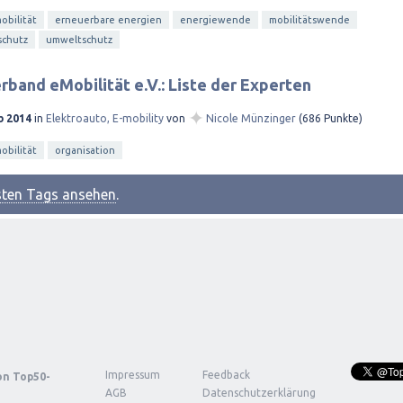
bilität
erneuerbare energien
energiewende
mobilitätswende
schutz
umweltschutz
band eMobilität e.V.: Liste der Experten
✦
b 2014
in
Elektroauto, E-mobility
von
Nicole Münzinger
(
686
Punkte)
bilität
organisation
esten Tags ansehen
.
Impressum
Feedback
von
Top50-
AGB
Datenschutzerklärung