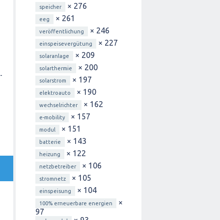
× 276
speicher
× 261
eeg
× 246
veröffentlichung
× 227
einspeisevergütung
× 209
solaranlage
× 200
solarthermie
-
× 197
solarstrom
× 190
elektroauto
× 162
wechselrichter
× 157
e-mobility
× 151
modul
× 143
batterie
× 122
heizung
× 106
netzbetreiber
× 105
stromnetz
× 104
einspeisung
×
100% erneuerbare energien
97