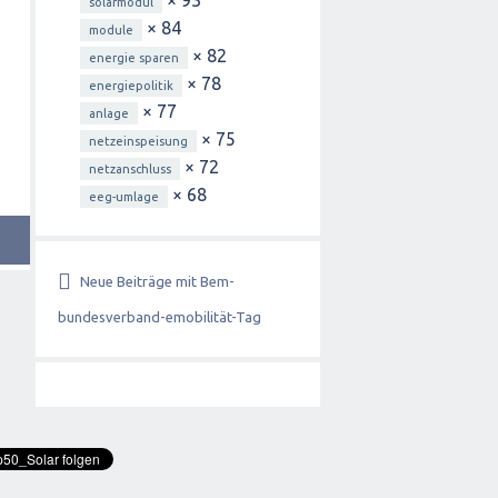
× 93
solarmodul
× 84
module
× 82
energie sparen
× 78
energiepolitik
× 77
anlage
× 75
netzeinspeisung
× 72
netzanschluss
× 68
eeg-umlage
Neue Beiträge mit Bem-
bundesverband-emobilität-Tag