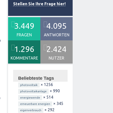
Stellen Sie Ihre Frage hier!
3.449
4.095
FRAGEN
ANTWORTEN
n
1.296
2.424
KOMMENTARE
NUTZER
Beliebteste Tags
× 1256
photovoltaik
× 990
photovoltaikanlage
× 514
energiewende
r
× 345
erneuerbare energien
× 292
eigenverbrauch