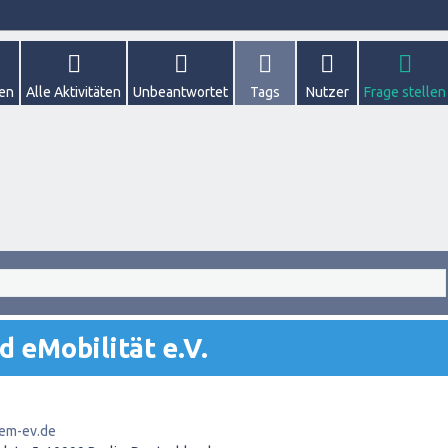
gen
Alle Aktivitäten
Unbeantwortet
Tags
Nutzer
Frage stellen
 eMobilität e.V.
em-ev.de