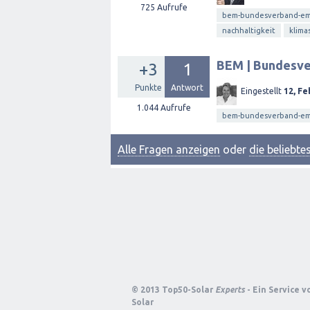
725
Aufrufe
bem-bundesverband-emo
nachhaltigkeit
klima
BEM | Bundesver
+3
1
Punkte
Antwort
Eingestellt
12, Fe
1.044
Aufrufe
bem-bundesverband-emo
Alle Fragen anzeigen
oder
die beliebt
© 2013 Top50-Solar
Experts
- Ein Service 
Solar