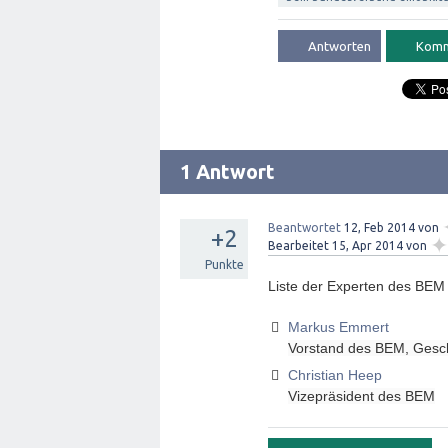
1 Antwort
Beantwortet
12, Feb 2014
von
+2
✦
Bearbeitet
15, Apr 2014
von
Punkte
Liste der Experten des BEM 
Markus Emmert
Vorstand des BEM,
Gesc
C
hristian Heep
Vizepräsident des BEM