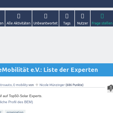
gen
Alle Aktivitäten
Unbeantwortet
Tags
Nutzer
Frage stellen
obilität e.V.: Liste der Experten
✦
ktroauto, E-mobility
von
Nicole Münzinger
(
686
Punkte)
M auf Top50-Solar Experts.
rliche Profil des BEM)
t
organisation