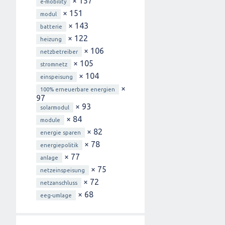
× 157
e-mobility
× 151
modul
× 143
batterie
× 122
heizung
× 106
netzbetreiber
× 105
stromnetz
× 104
einspeisung
×
100% erneuerbare energien
97
× 93
solarmodul
× 84
module
× 82
energie sparen
× 78
energiepolitik
× 77
anlage
× 75
netzeinspeisung
× 72
netzanschluss
× 68
eeg-umlage