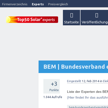
Firmenverzeichnis
Experts
Preisvergleich
Startseite
Veröffentlichun
BEM | Bundesverband eM
Eingestellt
12, Feb 2014
in
Ele
+3
Punkte
Liste der Experten des BE
1.044
Aufrufe
(Hier findet Ihr das ausfüh
bem-bundesverband-emobilitä