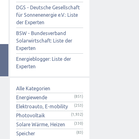
DGS - Deutsche Gesellschaft
für Sonnenenergie e.V.: Liste
der Experten
BSW - Bundesverband
Solarwirtschaft: Liste der
Experten
Energieblogger: Liste der
Experten
Alle Kategorien
(851)
Energiewende
(253)
Elektroauto, E-mobility
(1,932)
Photovoltaik
(330)
Solare Wärme, Heizen
(83)
Speicher