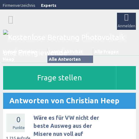
Firmenverzeichnis
Experts
Anmelden
Nutzer Christian
Letzte Aktivität
Alle Fragen
Heep
Alle Antworten
Frage stellen
Antworten von Christian Heep
Wäre es für VW nicht der
0
beste Ausweg aus der
Punkte
Misere nun voll auf
1,235
Aufrufe