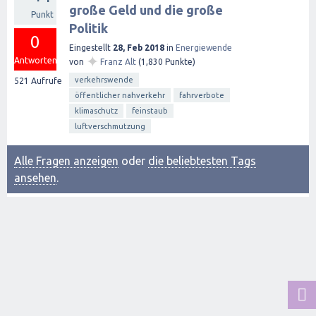
große Geld und die große
Punkt
Politik
0
Eingestellt
28, Feb 2018
in
Energiewende
✦
Antworten
von
Franz Alt
(
1,830
Punkte)
verkehrswende
521
Aufrufe
öffentlicher nahverkehr
fahrverbote
klimaschutz
feinstaub
luftverschmutzung
Alle Fragen anzeigen
oder
die beliebtesten Tags
ansehen
.