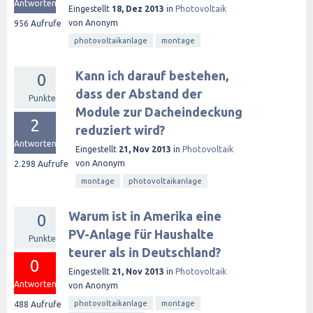
Antworten
Eingestellt
18, Dez 2013
in
Photovoltaik
von
Anonym
956
Aufrufe
photovoltaikanlage
montage
Kann ich darauf bestehen,
0
dass der Abstand der
Punkte
Module zur Dacheindeckung
2
reduziert wird?
Antworten
Eingestellt
21, Nov 2013
in
Photovoltaik
von
Anonym
2.298
Aufrufe
montage
photovoltaikanlage
Warum ist in Amerika eine
0
PV-Anlage für Haushalte
Punkte
teurer als in Deutschland?
0
Eingestellt
21, Nov 2013
in
Photovoltaik
Antworten
von
Anonym
photovoltaikanlage
montage
488
Aufrufe