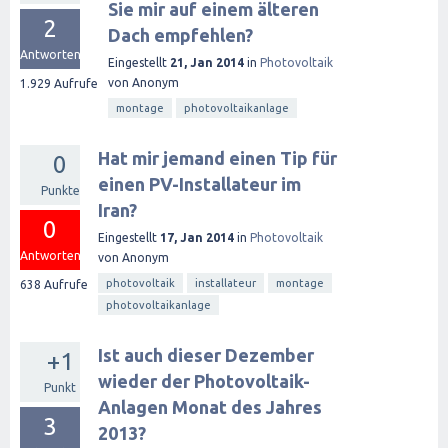
Sie mir auf einem älteren
2
Dach empfehlen?
Antworten
Eingestellt
21, Jan 2014
in
Photovoltaik
von
Anonym
1.929
Aufrufe
montage
photovoltaikanlage
Hat mir jemand einen Tip für
0
einen PV-Installateur im
Punkte
Iran?
0
Eingestellt
17, Jan 2014
in
Photovoltaik
Antworten
von
Anonym
photovoltaik
installateur
montage
638
Aufrufe
photovoltaikanlage
Ist auch dieser Dezember
+1
wieder der Photovoltaik-
Punkt
Anlagen Monat des Jahres
3
2013?