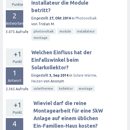
Installateur die Module
Punkte
betritt?
2
Eingestellt
27, Okt 2014
in
Photovoltaik
Antworten
von
Tristan M.
photovoltaik
module
installateur
3.075
Aufrufe
montage
Welchen Einfluss hat der
+1
Einfallswinkel beim
Punkt
Solarkollektor?
1
Eingestellt
3, Sep 2014
in
Solare Wärme,
Antwort
Heizen
von
Anonym
solarthermie
kollektor
montage
2.365
Aufrufe
Wieviel darf die reine
+1
Montagearbeit für eine 5kW
Punkt
Anlage auf einem üblichen
4
Ein-Familien-Haus kosten?