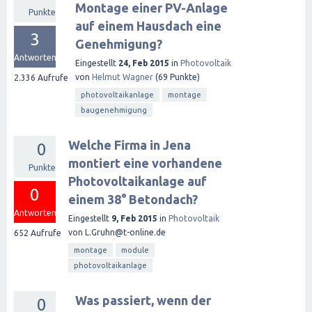
Montage einer PV-Anlage
Punkte
auf einem Hausdach eine
3
Genehmigung?
Antworten
Eingestellt
24, Feb 2015
in
Photovoltaik
von
Helmut Wagner
(
69
Punkte)
2.336
Aufrufe
photovoltaikanlage
montage
baugenehmigung
Welche Firma in Jena
0
montiert eine vorhandene
Punkte
Photovoltaikanlage auf
0
einem 38° Betondach?
Antworten
Eingestellt
9, Feb 2015
in
Photovoltaik
von
L.Gruhn@t-online.de
652
Aufrufe
montage
module
photovoltaikanlage
Was passiert, wenn der
0