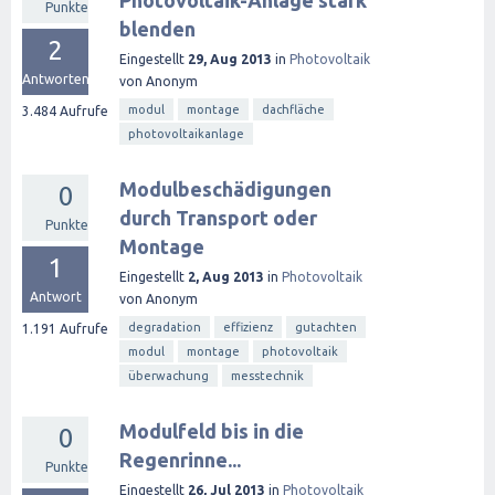
Photovoltaik-Anlage stark
Punkte
blenden
2
Eingestellt
29, Aug 2013
in
Photovoltaik
Antworten
von
Anonym
modul
montage
dachfläche
3.484
Aufrufe
photovoltaikanlage
Modulbeschädigungen
0
durch Transport oder
Punkte
Montage
1
Eingestellt
2, Aug 2013
in
Photovoltaik
Antwort
von
Anonym
degradation
effizienz
gutachten
1.191
Aufrufe
modul
montage
photovoltaik
überwachung
messtechnik
Modulfeld bis in die
0
Regenrinne...
Punkte
Eingestellt
26, Jul 2013
in
Photovoltaik