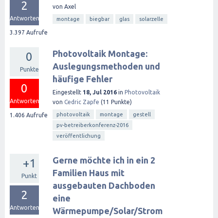
2
von
Axel
Antworten
montage
biegbar
glas
solarzelle
3.397
Aufrufe
Photovoltaik Montage:
0
Auslegungsmethoden und
Punkte
häufige Fehler
0
Eingestellt
18, Jul 2016
in
Photovoltaik
Antworten
von
Cedric Zapfe
(
11
Punkte)
photovoltaik
montage
gestell
1.406
Aufrufe
pv-betreiberkonferenz-2016
veröffentlichung
Gerne möchte ich in ein 2
+1
Familien Haus mit
Punkt
ausgebauten Dachboden
2
eine
Antworten
Wärmepumpe/Solar/Strom