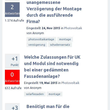
unangemessene
2
Verzögerung der Montage
Antworten
durch die ausführende
1.574
Aufrufe
Firma?
Eingestellt
24, Nov 2015
in
Photovoltaik
von
Anonym
photovoltaikanlage
montage
verzögerung
schadensersatz
Welche Zulassungen für UK
+1
und Modul sind notwendig
Punkt
bei einer gedämmten
0
Fassadenanlage?
Antworten
Eingestellt
19, Mai 2015
in
Photovoltaik
von
Anonym
632
Aufrufe
solarfassaden
montage
Benötigt man für die
+3