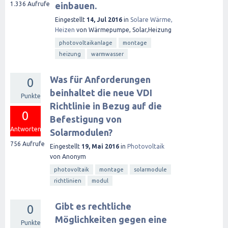
1.336
Aufrufe
einbauen.
Eingestellt
14, Jul 2016
in
Solare Wärme,
Heizen
von
Wärmepumpe, Solar,Heizung
photovoltaikanlage
montage
heizung
warmwasser
Was für Anforderungen
0
beinhaltet die neue VDI
Punkte
Richtlinie in Bezug auf die
0
Befestigung von
Antworten
Solarmodulen?
756
Aufrufe
Eingestellt
19, Mai 2016
in
Photovoltaik
von
Anonym
photovoltaik
montage
solarmodule
richtlinien
modul
Gibt es rechtliche
0
Möglichkeiten gegen eine
Punkte