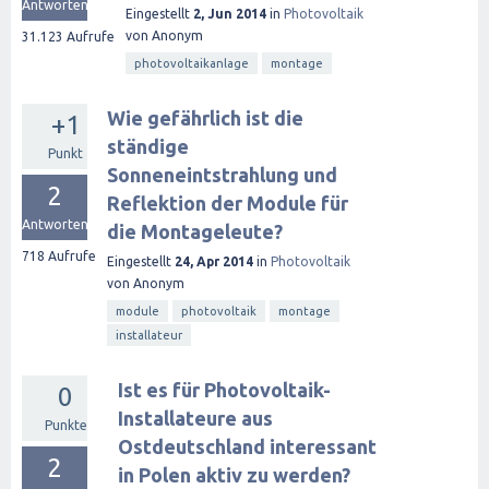
Antworten
Eingestellt
2, Jun 2014
in
Photovoltaik
von
Anonym
31.123
Aufrufe
photovoltaikanlage
montage
Wie gefährlich ist die
+1
ständige
Punkt
Sonneneintstrahlung und
2
Reflektion der Module für
Antworten
die Montageleute?
718
Aufrufe
Eingestellt
24, Apr 2014
in
Photovoltaik
von
Anonym
module
photovoltaik
montage
installateur
Ist es für Photovoltaik-
0
Installateure aus
Punkte
Ostdeutschland interessant
2
in Polen aktiv zu werden?