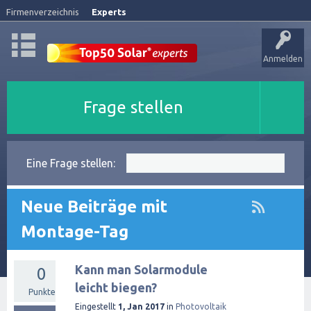
Firmenverzeichnis
Experts
Anmelden
Frage stellen
Eine Frage stellen:
Neue Beiträge mit
Montage-Tag
Kann man Solarmodule
0
leicht biegen?
Punkte
Eingestellt
1, Jan 2017
in
Photovoltaik