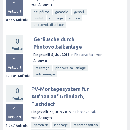
1
von
Anonym
Antwort
baupflicht
garantie
gestell
modul
montage
schnee
4.865
Aufrufe
photovoltaikanlage
Geräusche durch
0
Photovoltaikanlage
Punkte
Eingestellt
5, Jul 2013
in
Photovoltaik
von
1
Anonym
Antwort
montage
photovoltaikanlage
solarenergie
17.143
Aufrufe
PV-Montagesystem für
0
Aufbau auf Gründach,
Punkte
Flachdach
1
Eingestellt
29, Jun 2013
in
Photovoltaik
Antwort
von
Anonym
flachdach
montage
montagesystem
1.747
Aufrufe