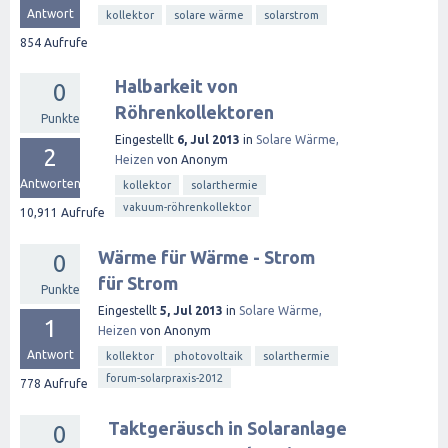
Antwort
kollektor
solare wärme
solarstrom
854
Aufrufe
Halbarkeit von
0
Röhrenkollektoren
Punkte
Eingestellt
6, Jul 2013
in
Solare Wärme,
2
Heizen
von
Anonym
Antworten
kollektor
solarthermie
vakuum-röhrenkollektor
10,911
Aufrufe
Wärme für Wärme - Strom
0
für Strom
Punkte
Eingestellt
5, Jul 2013
in
Solare Wärme,
1
Heizen
von
Anonym
Antwort
kollektor
photovoltaik
solarthermie
forum-solarpraxis-2012
778
Aufrufe
Taktgeräusch in Solaranlage
0