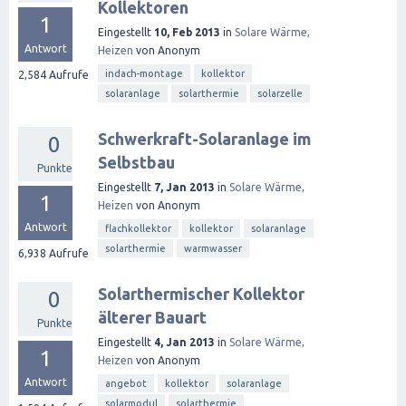
Kollektoren
1
Eingestellt
10, Feb 2013
in
Solare Wärme,
Antwort
Heizen
von
Anonym
indach-montage
kollektor
2,584
Aufrufe
solaranlage
solarthermie
solarzelle
Schwerkraft-Solaranlage im
0
Selbstbau
Punkte
Eingestellt
7, Jan 2013
in
Solare Wärme,
1
Heizen
von
Anonym
Antwort
flachkollektor
kollektor
solaranlage
solarthermie
warmwasser
6,938
Aufrufe
Solarthermischer Kollektor
0
älterer Bauart
Punkte
Eingestellt
4, Jan 2013
in
Solare Wärme,
1
Heizen
von
Anonym
Antwort
angebot
kollektor
solaranlage
solarmodul
solarthermie