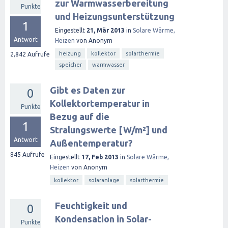
zur Warmwasserbereitung
Punkte
und Heizungsunterstützung
1
Eingestellt
21, Mär 2013
in
Solare Wärme,
Antwort
Heizen
von
Anonym
heizung
kollektor
solarthermie
2,842
Aufrufe
speicher
warmwasser
Gibt es Daten zur
0
Kollektortemperatur in
Punkte
Bezug auf die
1
Stralungswerte [W/m²] und
Antwort
Außentemperatur?
845
Aufrufe
Eingestellt
17, Feb 2013
in
Solare Wärme,
Heizen
von
Anonym
kollektor
solaranlage
solarthermie
Feuchtigkeit und
0
Kondensation in Solar-
Punkte