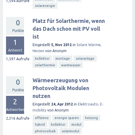
1,594
Aufrufe
solarenergie
Platz für Solarthermie, wenn
0
das Dach schon mit PV voll
Punkte
ist
1
Eingestellt
5, Nov 2012
in
Solare Wärme,
Antwort
Heizen
von
Anonym
kollektor
montage
solaranlage
1,597
Aufrufe
solarthermie
warmwasser
Wärmeerzeugung von
0
Photovoltaik Modulen
Punkte
nutzen
2
Eingestellt
24, Apr 2012
in
Elektroauto, E-
Antworten
mobility
von
Anonym
effizienz
energie sparen
heizung
2,316
Aufrufe
hybrid
kollektor
modul
photovoltaik
solarmodul