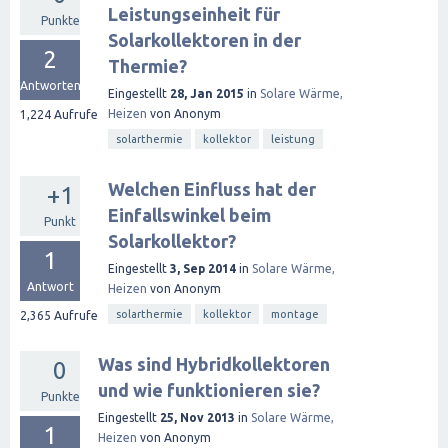
Leistungseinheit für
Punkte
Solarkollektoren in der
2
Thermie?
Antworten
Eingestellt
28, Jan 2015
in
Solare Wärme,
Heizen
von
Anonym
1,224
Aufrufe
solarthermie
kollektor
leistung
Welchen Einfluss hat der
+1
Einfallswinkel beim
Punkt
Solarkollektor?
1
Eingestellt
3, Sep 2014
in
Solare Wärme,
Antwort
Heizen
von
Anonym
solarthermie
kollektor
montage
2,365
Aufrufe
Was sind Hybridkollektoren
0
und wie funktionieren sie?
Punkte
Eingestellt
25, Nov 2013
in
Solare Wärme,
1
Heizen
von
Anonym