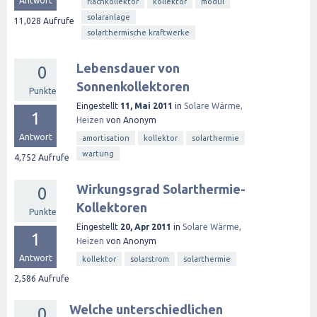
Antwort
flachkollektor
kollektor
modul
solaranlage
11,028
Aufrufe
solarthermische kraftwerke
Lebensdauer von
0
Sonnenkollektoren
Punkte
Eingestellt
11, Mai 2011
in
Solare Wärme,
1
Heizen
von
Anonym
Antwort
amortisation
kollektor
solarthermie
wartung
4,752
Aufrufe
Wirkungsgrad Solarthermie-
0
Kollektoren
Punkte
Eingestellt
20, Apr 2011
in
Solare Wärme,
1
Heizen
von
Anonym
Antwort
kollektor
solarstrom
solarthermie
2,586
Aufrufe
Welche unterschiedlichen
0