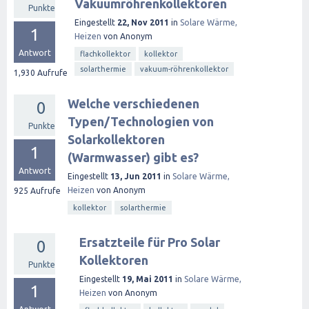
Vakuumröhrenkollektoren
Punkte
Eingestellt
22, Nov 2011
in
Solare Wärme,
1
Heizen
von
Anonym
Antwort
flachkollektor
kollektor
solarthermie
vakuum-röhrenkollektor
1,930
Aufrufe
Welche verschiedenen
0
Typen/Technologien von
Punkte
Solarkollektoren
1
(Warmwasser) gibt es?
Antwort
Eingestellt
13, Jun 2011
in
Solare Wärme,
Heizen
von
Anonym
925
Aufrufe
kollektor
solarthermie
Ersatzteile für Pro Solar
0
Kollektoren
Punkte
Eingestellt
19, Mai 2011
in
Solare Wärme,
1
Heizen
von
Anonym