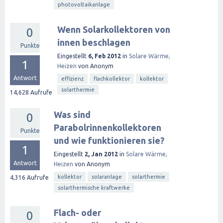
photovoltaikanlage
Wenn Solarkollektoren von
0
innen beschlagen
Punkte
Eingestellt
6, Feb 2012
in
Solare Wärme,
1
Heizen
von
Anonym
Antwort
effizienz
flachkollektor
kollektor
solarthermie
14,628
Aufrufe
Was sind
0
Parabolrinnenkollektoren
Punkte
und wie funktionieren sie?
1
Eingestellt
2, Jan 2012
in
Solare Wärme,
Antwort
Heizen
von
Anonym
kollektor
solaranlage
solarthermie
4,316
Aufrufe
solarthermische kraftwerke
Flach- oder
0