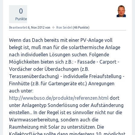
0
Punkte
✦
Beantwortet
6, Nov 2012
von
Ron Seidel
(
46
Punkte)
Wenn das Dach bereits mit einer PV-Anlage voll
belegt ist, muß man für die solarthermische Anlage
nach individuellen Lösungen suchen. Folgende
Möglichkeiten bieten sich z.B.: - Fassade - Carport -
Vordächer oder Überdachungen (z.B.
Terassenüberdachung) - individuelle Freiaufstellung -
Finnhütte (z.B. für Gartengeräte etc.) Anregungen
auch unter:
http://www.buso.de/produkte/referenzen.html
dort
unter Anlagentyp Sonderlösung oder Aufständerung
einstellen... In der Regel ist es sinnvoller nicht nur die
Warmwasserbereitung, sondern auch die
Raumheizung mit Solar zu unterstützen. Die
Kollektorfläche sollte dann mindestens 10, möglichst