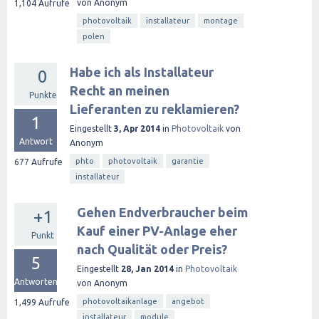
von
Anonym
1,104
Aufrufe
photovoltaik
installateur
montage
polen
Habe ich als Installateur
0
Recht an meinen
Punkte
Lieferanten zu reklamieren?
1
Eingestellt
3, Apr 2014
in
Photovoltaik
von
Antwort
Anonym
phto
photovoltaik
garantie
677
Aufrufe
installateur
Gehen Endverbraucher beim
+1
Kauf einer PV-Anlage eher
Punkt
nach Qualität oder Preis?
5
Eingestellt
28, Jan 2014
in
Photovoltaik
Antworten
von
Anonym
photovoltaikanlage
angebot
1,499
Aufrufe
installateur
module