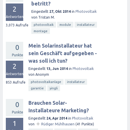
betritt?
2
Eingestellt
27, Okt 2014
in
Photovoltaik
Antworten
von
Tristan M.
photovoltaik
module
installateur
3,073
Aufrufe
montage
Mein Solarinstallateur hat
0
sein Geschäft aufgegeben -
Punkte
was soll ich tun?
2
Eingestellt
13, Jun 2014
in
Photovoltaik
Antworten
von
Anonym
photovoltaikanlage
installateur
853
Aufrufe
garantie
yingli
Brauchen Solar-
0
Installateure Marketing?
Punkte
Eingestellt
24, Apr 2014
in
Photovoltaik
1
✦
von
Rüdiger Mühlhausen
(
41
Punkte)