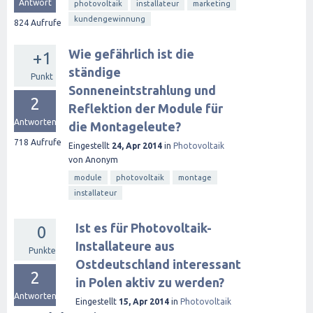
Antwort
photovoltaik
installateur
marketing
kundengewinnung
824
Aufrufe
Wie gefährlich ist die
+1
ständige
Punkt
Sonneneintstrahlung und
2
Reflektion der Module für
Antworten
die Montageleute?
718
Aufrufe
Eingestellt
24, Apr 2014
in
Photovoltaik
von
Anonym
module
photovoltaik
montage
installateur
Ist es für Photovoltaik-
0
Installateure aus
Punkte
Ostdeutschland interessant
2
in Polen aktiv zu werden?
Antworten
Eingestellt
15, Apr 2014
in
Photovoltaik