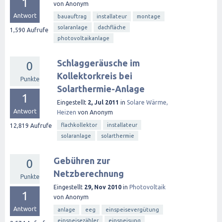
1
von
Anonym
Antwort
bauauftrag
installateur
montage
solaranlage
dachfläche
1,590
Aufrufe
photovoltaikanlage
Schlaggeräusche im
0
Kollektorkreis bei
Punkte
Solarthermie-Anlage
1
Eingestellt
2, Jul 2011
in
Solare Wärme,
Antwort
Heizen
von
Anonym
flachkollektor
installateur
12,819
Aufrufe
solaranlage
solarthermie
Gebühren zur
0
Netzberechnung
Punkte
Eingestellt
29, Nov 2010
in
Photovoltaik
1
von
Anonym
Antwort
anlage
eeg
einspeisevergütung
einspeisezähler
einspeisung