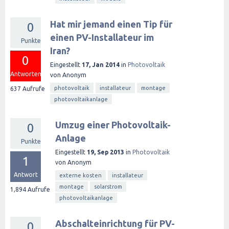
Hat mir jemand einen Tip für
0
einen PV-Installateur im
Punkte
Iran?
0
Eingestellt
17, Jan 2014
in
Photovoltaik
Antworten
von
Anonym
photovoltaik
installateur
montage
637
Aufrufe
photovoltaikanlage
Umzug einer Photovoltaik-
0
Anlage
Punkte
Eingestellt
19, Sep 2013
in
Photovoltaik
1
von
Anonym
Antwort
externe kosten
installateur
montage
solarstrom
1,894
Aufrufe
photovoltaikanlage
Abschalteinrichtung für PV-
0