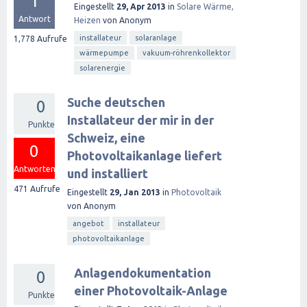
1
Eingestellt
29, Apr 2013
in
Solare Wärme,
Antwort
Heizen
von
Anonym
installateur
solaranlage
1,778
Aufrufe
wärmepumpe
vakuum-röhrenkollektor
solarenergie
Suche deutschen
0
Installateur der mir in der
Punkte
Schweiz, eine
0
Photovoltaikanlage liefert
Antworten
und installiert
471
Aufrufe
Eingestellt
29, Jan 2013
in
Photovoltaik
von
Anonym
angebot
installateur
photovoltaikanlage
Anlagendokumentation
0
einer Photovoltaik-Anlage
Punkte