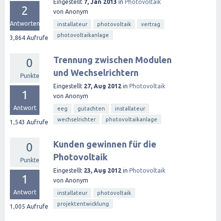
Eingestellt
7, Jan 2013
in
Photovoltaik
2
von
Anonym
Antworten
installateur
photovoltaik
vertrag
photovoltaikanlage
3,864
Aufrufe
Trennung zwischen Modulen
0
und Wechselrichtern
Punkte
Eingestellt
27, Aug 2012
in
Photovoltaik
1
von
Anonym
Antwort
eeg
gutachten
installateur
wechselrichter
photovoltaikanlage
1,543
Aufrufe
Kunden gewinnen für die
0
Photovoltaik
Punkte
Eingestellt
23, Aug 2012
in
Photovoltaik
1
von
Anonym
Antwort
installateur
photovoltaik
projektentwicklung
1,005
Aufrufe