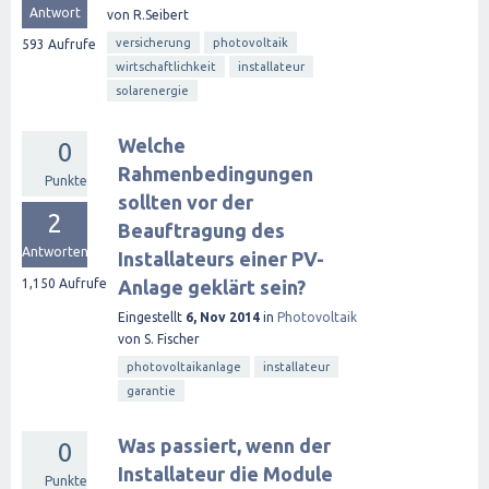
Antwort
von
R.Seibert
versicherung
photovoltaik
593
Aufrufe
wirtschaftlichkeit
installateur
solarenergie
Welche
0
Rahmenbedingungen
Punkte
sollten vor der
2
Beauftragung des
Antworten
Installateurs einer PV-
1,150
Aufrufe
Anlage geklärt sein?
Eingestellt
6, Nov 2014
in
Photovoltaik
von
S. Fischer
photovoltaikanlage
installateur
garantie
Was passiert, wenn der
0
Installateur die Module
Punkte