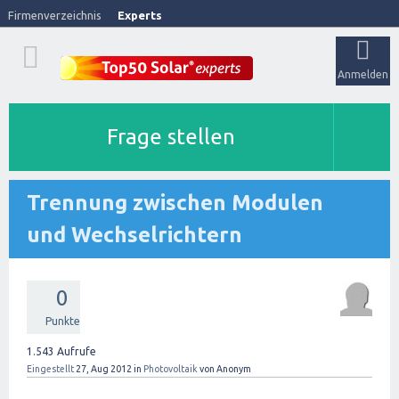
Firmenverzeichnis
Experts
Anmelden
Frage stellen
Trennung zwischen Modulen
und Wechselrichtern
0
Punkte
1.543
Aufrufe
Eingestellt
27, Aug 2012
in
Photovoltaik
von
Anonym