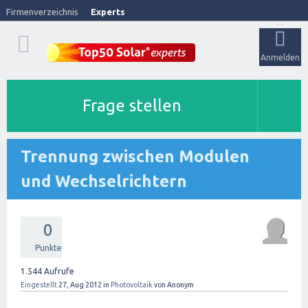
Firmenverzeichnis
Experts
Anmelden
Frage stellen
Trennung zwischen Modulen
und Wechselrichtern
0
Punkte
1.544
Aufrufe
Eingestellt
27, Aug 2012
in
Photovoltaik
von
Anonym