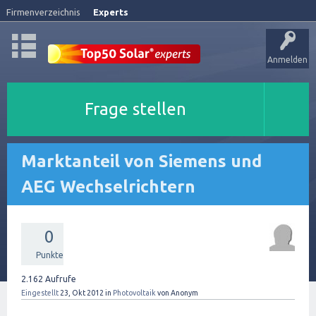
Firmenverzeichnis
Experts
Anmelden
Frage stellen
Marktanteil von Siemens und
AEG Wechselrichtern
0
Punkte
2.162
Aufrufe
Eingestellt
23, Okt 2012
in
Photovoltaik
von
Anonym