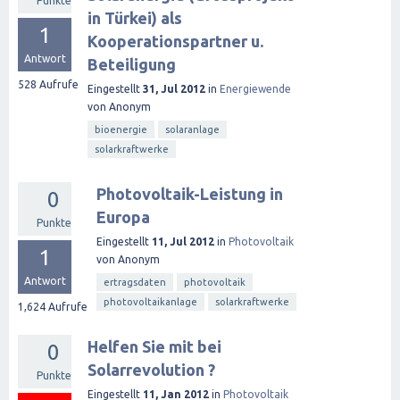
Punkte
in Türkei) als
1
Kooperationspartner u.
Antwort
Beteiligung
528
Aufrufe
Eingestellt
31, Jul 2012
in
Energiewende
von
Anonym
bioenergie
solaranlage
solarkraftwerke
Photovoltaik-Leistung in
0
Europa
Punkte
Eingestellt
11, Jul 2012
in
Photovoltaik
1
von
Anonym
Antwort
ertragsdaten
photovoltaik
photovoltaikanlage
solarkraftwerke
1,624
Aufrufe
Helfen Sie mit bei
0
Solarrevolution ?
Punkte
Eingestellt
11, Jan 2012
in
Photovoltaik