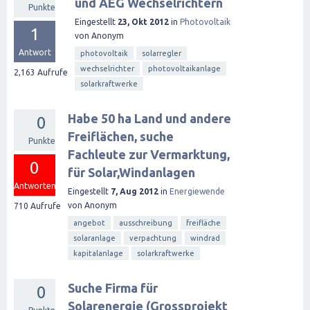
und AEG Wechselrichtern
Punkte
Eingestellt
23, Okt 2012
in
Photovoltaik
1
von
Anonym
Antwort
photovoltaik
solarregler
wechselrichter
photovoltaikanlage
2,163
Aufrufe
solarkraftwerke
Habe 50 ha Land und andere
0
Freiflächen, suche
Punkte
Fachleute zur Vermarktung,
0
für Solar,Windanlagen
Antworten
Eingestellt
7, Aug 2012
in
Energiewende
von
Anonym
710
Aufrufe
angebot
ausschreibung
freifläche
solaranlage
verpachtung
windrad
kapitalanlage
solarkraftwerke
Suche Firma für
0
Solarenergie (Grossprojekt