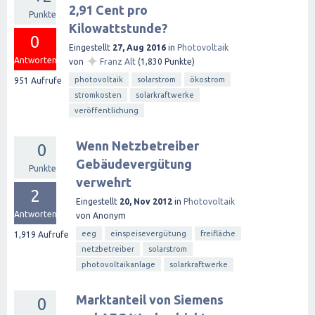
2,91 Cent pro
Punkte
Kilowattstunde?
0
Eingestellt
27, Aug 2016
in
Photovoltaik
✦
Antworten
von
Franz Alt
(
1,830
Punkte)
photovoltaik
solarstrom
ökostrom
951
Aufrufe
stromkosten
solarkraftwerke
veröffentlichung
Wenn Netzbetreiber
0
Gebäudevergütung
Punkte
verwehrt
2
Eingestellt
20, Nov 2012
in
Photovoltaik
Antworten
von
Anonym
eeg
einspeisevergütung
freifläche
1,919
Aufrufe
netzbetreiber
solarstrom
photovoltaikanlage
solarkraftwerke
Marktanteil von Siemens
0