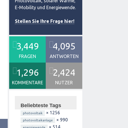
Photovoltaik, solarer Wärme,
E-Mobility und Energiewende.
Stellen Sie Ihre Frage hier!
3,449
4,095
FRAGEN
ANTWORTEN
1,296
2,424
KOMMENTARE
NUTZER
Beliebteste Tags
× 1256
photovoltaik
× 990
photovoltaikanlage
× 514
energiewende