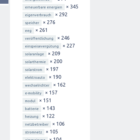
× 345
erneuerbare energien
× 292
eigenverbrauch
× 276
speicher
× 261
eeg
× 246
veröffentlichung
× 227
einspeisevergütung
× 209
solaranlage
× 200
solarthermie
× 197
solarstrom
× 190
elektroauto
× 162
wechselrichter
× 157
e-mobility
× 151
modul
× 143
batterie
× 122
heizung
× 106
netzbetreiber
× 105
stromnetz
× 104