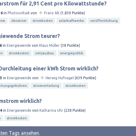
arstrom für 2,91 Cent pro Kilowattstunde?
✦
16
in
Photovoltaik
von
Franz Alt
(
1,830
Punkte)
trom
ökostrom
stromkosten
solarkraftwerke
veröffentlichung
giewende Strom teurer?
6
in
Energiewende
von
Klaus Müller
(
38
Punkte)
en
stromkosten
netzausbau
energiepolitik
Durchleitung einer kWh Strom wirklich?
✦
15
in
Energiewende
von
Herwig Hufnagel
(
639
Punkte)
eitungsgebühren
stromverteilung
stromkosten
mstrom wirklich?
14
in
Energiewende
von
Katharina Uhr
(
228
Punkte)
m
stromkosten
esten Tags ansehen
.