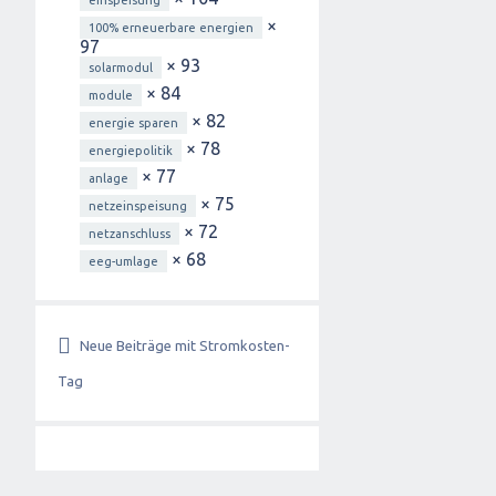
einspeisung
×
100% erneuerbare energien
97
× 93
solarmodul
× 84
module
× 82
energie sparen
× 78
energiepolitik
× 77
anlage
× 75
netzeinspeisung
× 72
netzanschluss
× 68
eeg-umlage
Neue Beiträge mit Stromkosten-
Tag