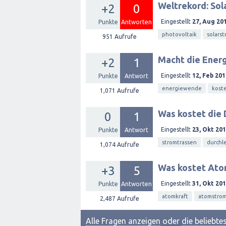
Weltrekord: Sol
+2
0
Eingestellt
27, Aug 20
Punkte
Antworten
photovoltaik
solars
951
Aufrufe
Macht die Ener
+2
1
Eingestellt
12, Feb 201
Punkte
Antwort
energiewende
kost
1,071
Aufrufe
Was kostet die 
0
1
Eingestellt
23, Okt 20
Punkte
Antwort
stromtrassen
durchl
1,074
Aufrufe
Was kostet Ato
+3
5
Eingestellt
31, Okt 20
Punkte
Antworten
atomkraft
atomstro
2,487
Aufrufe
Alle Fragen anzeigen
oder
die beliebt