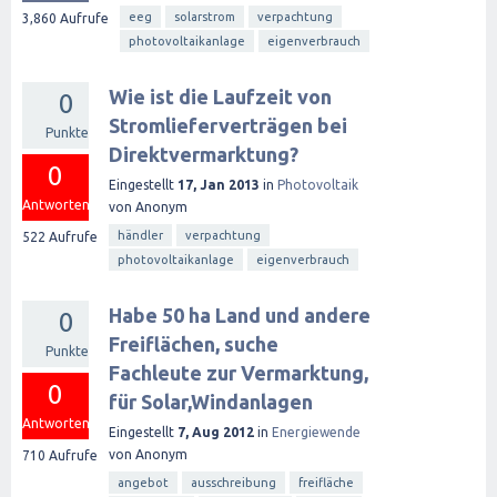
eeg
solarstrom
verpachtung
3,860
Aufrufe
photovoltaikanlage
eigenverbrauch
Wie ist die Laufzeit von
0
Stromlieferverträgen bei
Punkte
Direktvermarktung?
0
Eingestellt
17, Jan 2013
in
Photovoltaik
Antworten
von
Anonym
händler
verpachtung
522
Aufrufe
photovoltaikanlage
eigenverbrauch
Habe 50 ha Land und andere
0
Freiflächen, suche
Punkte
Fachleute zur Vermarktung,
0
für Solar,Windanlagen
Antworten
Eingestellt
7, Aug 2012
in
Energiewende
von
Anonym
710
Aufrufe
angebot
ausschreibung
freifläche