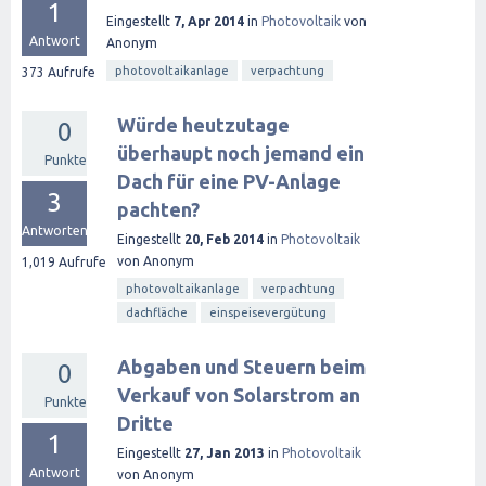
1
Eingestellt
7, Apr 2014
in
Photovoltaik
von
Antwort
Anonym
photovoltaikanlage
verpachtung
373
Aufrufe
Würde heutzutage
0
überhaupt noch jemand ein
Punkte
Dach für eine PV-Anlage
3
pachten?
Antworten
Eingestellt
20, Feb 2014
in
Photovoltaik
von
Anonym
1,019
Aufrufe
photovoltaikanlage
verpachtung
dachfläche
einspeisevergütung
Abgaben und Steuern beim
0
Verkauf von Solarstrom an
Punkte
Dritte
1
Eingestellt
27, Jan 2013
in
Photovoltaik
Antwort
von
Anonym