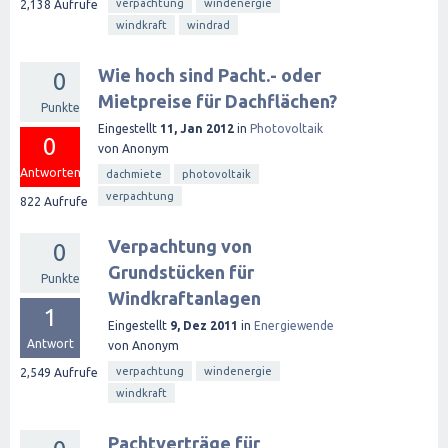
verpachtung
windenergie
2,138
Aufrufe
windkraft
windrad
Wie hoch sind Pacht.- oder
0
Mietpreise für Dachflächen?
Punkte
Eingestellt
11, Jan 2012
in
Photovoltaik
0
von
Anonym
Antworten
dachmiete
photovoltaik
verpachtung
822
Aufrufe
Verpachtung von
0
Grundstücken für
Punkte
Windkraftanlagen
1
Eingestellt
9, Dez 2011
in
Energiewende
Antwort
von
Anonym
verpachtung
windenergie
2,549
Aufrufe
windkraft
Pachtverträge für