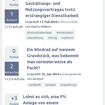
Gestattungs- und
Punkte
Nutzungsvertrages trotz
1
erstrangiger Dienstbarkeit
Antwort
Eingestellt
17, Feb 2016
in
Photovoltaik
von
Martin Höllerer
2,370
Aufrufe
photovoltaikanlage
dienstbarkeit
verpachtung
vertrag
insolvenz
Ein Windrad auf meinem
0
Grundstück, was bekommt
Punkte
man normalerweise als
2
Pacht?
Antworten
Eingestellt
13, Jun 2014
in
Energiewende
von
Anonym
13,216
Aufrufe
windkraft
windrad
verpachtung
Lohnt es sich, eine PV-
+3
Anlage von einem
Punkte