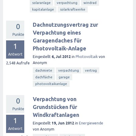
solaranlage
verpachtung
windrad
kapitalanlage
solarkraftwerke
Dachnutzungsvertrag zur
0
Verpachtung eines
Punkte
Garagendaches für
1
Photovoltaik-Anlage
Antwort
Eingestellt
6, Jul 2012
in
Photovoltaik
von
Anonym
2,548
Aufrufe
dachmiete
verpachtung
vertrag
dachfläche
garage
photovoltaikanlage
Verpachtung von
0
Grundstücken für
Punkte
Windkraftanlagen
1
Eingestellt
19, Jun 2012
in
Energiewende
Antwort
von
Anonym