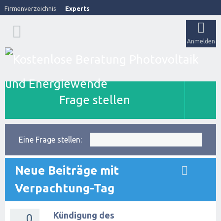
Firmenverzeichnis
Experts
Anmelden
Frage stellen
Eine Frage stellen:
Neue Beiträge mit
Verpachtung-Tag
Kündigung des
0