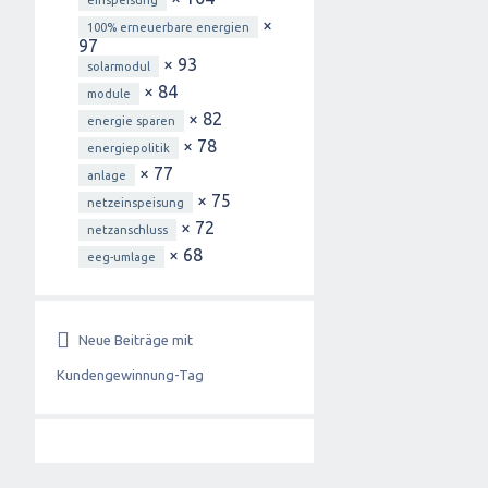
einspeisung
×
100% erneuerbare energien
97
× 93
solarmodul
× 84
module
× 82
energie sparen
× 78
energiepolitik
× 77
anlage
× 75
netzeinspeisung
× 72
netzanschluss
× 68
eeg-umlage
Neue Beiträge mit
Kundengewinnung-Tag