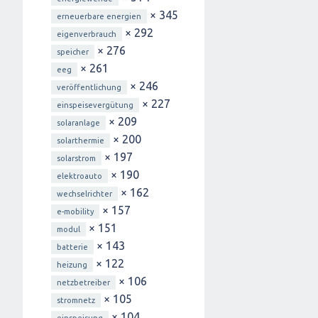
× 345
erneuerbare energien
× 292
eigenverbrauch
× 276
speicher
× 261
eeg
× 246
veröffentlichung
× 227
einspeisevergütung
× 209
solaranlage
× 200
solarthermie
× 197
solarstrom
× 190
elektroauto
× 162
wechselrichter
× 157
e-mobility
× 151
modul
× 143
batterie
× 122
heizung
× 106
netzbetreiber
× 105
stromnetz
× 104