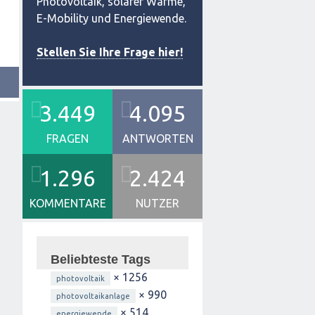
Photovoltaik, solarer Wärme,
E-Mobility und Energiewende.
Stellen Sie Ihre Frage hier!
3.449
4.095
FRAGEN
ANTWORTEN
1.296
2.424
KOMMENTARE
NUTZER
Beliebteste Tags
× 1256
photovoltaik
× 990
photovoltaikanlage
× 514
energiewende