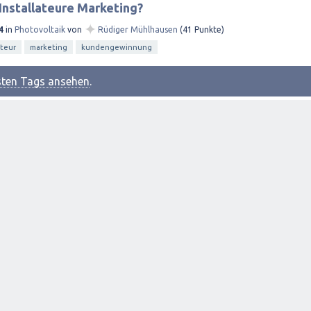
Installateure Marketing?
✦
4
in
Photovoltaik
von
Rüdiger Mühlhausen
(
41
Punkte)
ateur
marketing
kundengewinnung
esten Tags ansehen
.