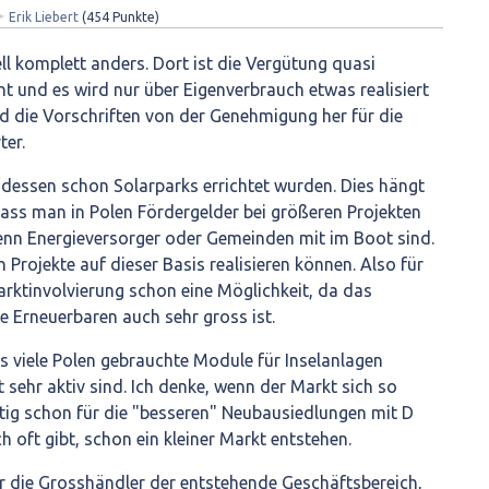
✦
Erik Liebert
(
454
Punkte)
ll komplett anders. Dort ist die Vergütung quasi
 und es wird nur über Eigenverbrauch etwas realisiert
d die Vorschriften von der Genehmigung her für die
ter.
 dessen schon Solarparks errichtet wurden. Dies hängt
ss man in Polen Fördergelder bei größeren Projekten
wenn Energieversorger oder Gemeinden mit im Boot sind.
Projekte auf dieser Basis realisieren können. Also für
rktinvolvierung schon eine Möglichkeit, da das
ie Erneuerbaren auch sehr gross ist.
ss viele Polen gebrauchte Module für Inselanlagen
sehr aktiv sind. Ich denke, wenn der Markt sich so
istig schon für die "besseren" Neubausiedlungen mit D
ch oft gibt, schon ein kleiner Markt entstehen.
ür die Grosshändler der entstehende Geschäftsbereich,