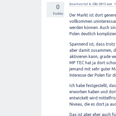
Beantwortet
6, Okt 2015
von
0
Punkte
Der Markt ist dort genere
vollkommen uninteressant
werden können. Auch sin
Polen deutlich komplizier
Spannend ist, dass trotz
aber damit zusammen, da
aktivieren kann, grade 
MP TEC hat ja dort schon 
jemand mit sehr guter Ma
Interesse der Polen für d
Ich habe festgestellt, da
erworben haben und dort 
entwickelt wird mittelfr
Niveau, die es dort ja au
Das ist aber eher auch f