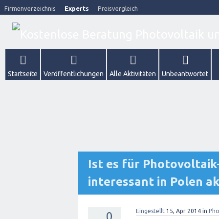
Firmenverzeichnis
Experts
Preisvergleich
Startseite
Veröffentlichungen
Alle Aktivitäten
Unbeantwortet
Ist es für Photovoltai
interessant in Polen a
Eingestellt
15, Apr 2014
in
Pho
0