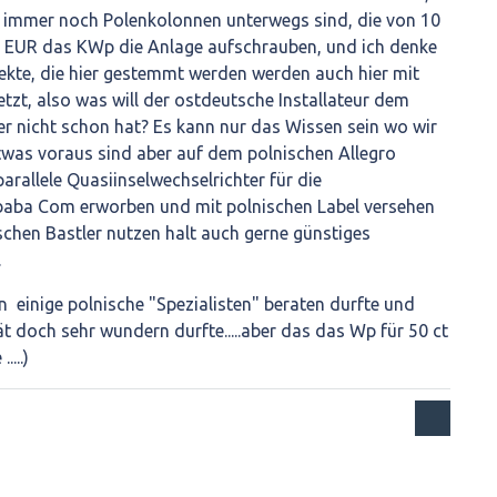
a immer noch Polenkolonnen unterwegs sind, die von 10
0 EUR das KWp die Anlage aufschrauben, und ich denke
ekte, die hier gestemmt werden werden auch hier mit
zt, also was will der ostdeutsche Installateur dem
er nicht schon hat? Es kann nur das Wissen sein wo wir
twas voraus sind aber auf dem polnischen Allegro
rallele Quasiinselwechselrichter für die
aba Com erworben und mit polnischen Label versehen
chen Bastler nutzen halt auch gerne günstiges
.
on einige polnische "Spezialisten" beraten durfte und
ät doch sehr wundern durfte.....aber das das Wp für 50 ct
....)