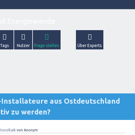
Tags
Nutzer
Frage stellen
Über Experts
k-Installateure aus Ostdeutschland
ktiv zu werden?
tovoltaik
von
Anonym