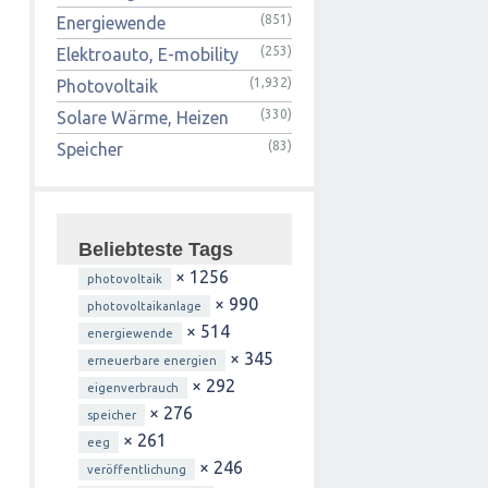
(851)
Energiewende
(253)
Elektroauto, E-mobility
(1,932)
Photovoltaik
(330)
Solare Wärme, Heizen
(83)
Speicher
Beliebteste Tags
× 1256
photovoltaik
× 990
photovoltaikanlage
× 514
energiewende
× 345
erneuerbare energien
× 292
eigenverbrauch
× 276
speicher
× 261
eeg
× 246
veröffentlichung