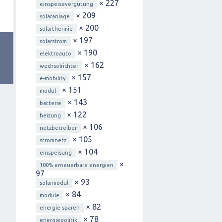
× 227
einspeisevergütung
× 209
solaranlage
× 200
solarthermie
× 197
solarstrom
× 190
elektroauto
× 162
wechselrichter
× 157
e-mobility
× 151
modul
× 143
batterie
× 122
heizung
× 106
netzbetreiber
× 105
stromnetz
× 104
einspeisung
×
100% erneuerbare energien
97
× 93
solarmodul
× 84
module
× 82
energie sparen
× 78
energiepolitik