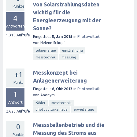
von Solarstrahlungsdaten
Punkte
wichtig für die
4
Energieerzeugung mit der
Antworten
Sonne?
1.319
Aufrufe
Eingestellt
5, Jan 2015
in
Photovoltaik
von
Helene Schopf
solarenergie
einstrahlung
messtechnik
messung
Messkonzept bei
+1
Anlagenerweiterung
Punkt
Eingestellt
6, Okt 2013
in
Photovoltaik
1
von
Anonym
Antwort
zähler
messtechnik
photovoltaikanlage
erweiterung
2.625
Aufrufe
Messstellenbetrieb und die
0
Messung des Stroms aus
Punkte