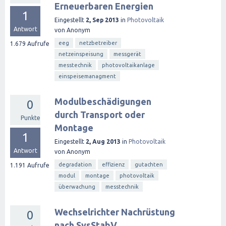
Erneuerbaren Energien
1
Eingestellt
2, Sep 2013
in
Photovoltaik
Antwort
von
Anonym
eeg
netzbetreiber
1.679
Aufrufe
netzeinspeisung
messgerät
messtechnik
photovoltaikanlage
einspeisemanagment
Modulbeschädigungen
0
durch Transport oder
Punkte
Montage
1
Eingestellt
2, Aug 2013
in
Photovoltaik
Antwort
von
Anonym
degradation
effizienz
gutachten
1.191
Aufrufe
modul
montage
photovoltaik
überwachung
messtechnik
Wechselrichter Nachrüstung
0
nach SysStabV