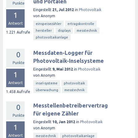
und Portalen
Punkte
Eingestellt
21, Jul 2012
in
Photovoltaik
1
von
Anonym
Antwort
einspeisezähler
ertragskontrolle
hersteller
displays
messtechnik
1.221
Aufrufe
photovoltaikanlage
Messdaten-Logger für
0
Photovoltaik-Inselsysteme
Punkte
Eingestellt
9, Mai 2012
in
Photovoltaik
1
von
Anonym
Antwort
insel-systeme
photovoltaik
überwachung
messtechnik
1.458
Aufrufe
Messtellenbetreibervertrag
0
für eigene Zähler
Punkte
Eingestellt
10, Jan 2012
in
Photovoltaik
1
von
Anonym
Antwort
messtechnik
photovoltaikanlage