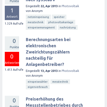
Punkte
Eingestellt
22, Apr 2013
in
Photovoltaik
1
von
Anonym
Antwort
netzeinspeisung
speicher
messtechnik
photovoltaikanlage
1.329
Aufrufe
einspeisemanagment
nachrüstung
Berechnungsarten bei
0
elektronischen
Punkte
Zweirichtungszählern
0
nachteilig für
Antworten
Anlagenbetreiber?
1.413
Aufrufe
Eingestellt
13, Apr 2013
in
Photovoltaik
von
Anonym
einspeisezähler
messtechnik
eigenverbrauch
Preiserhöhung des
0
Messstellenbetriebes durch
Punkte