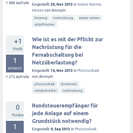
1.988
Aufrufe
Eingestellt
20, Nov 2013
in
Solare Wärme,
Heizen
von
Anonym
heizung
nachrüstung
solare wärme
solarthermie
Wie ist es mit der Pflicht zur
+1
Nachrüstung für die
Punkt
Fernabschaltung bei
1
Netzüberlastung?
Antwort
Eingestellt
14, Nov 2013
in
Photovoltaik
von
Anonym
1.272
Aufrufe
photovoltaik
stromnetz
netzbetreiber
nachrüstung
Rundsteuerempfänger für
0
jede Anlage auf einem
Punkte
Grundstück notwendig?
1
Eingestellt
9, Sep 2013
in
Photovoltaik