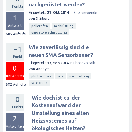
nachgerüstet werden?
Punkte
Eingestellt
21, Okt 2014
in
Energiewende
1
von
S. Sibert
Antwort
pelletofen
nachrüstung
umweltverschmutzung
605
Aufrufe
Wie zuverlässig sind die
+1
neuen SMA Sensorboxen?
Punkt
Eingestellt
17, Sep 2014
in
Photovoltaik
0
von
Anonym
Antworten
photovoltaik
sma
nachrüstung
sensorbox
582
Aufrufe
Wie doch ist ca. der
0
Kostenaufwand der
Punkte
Umstellung eines alten
2
Heizsystemes auf
Antworten
ökologisches Heizen?