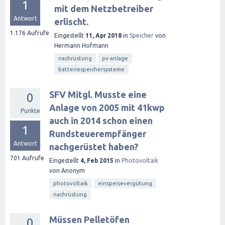
1
mit dem Netzbetreiber
Antwort
erlischt.
1.176
Aufrufe
Eingestellt
11, Apr 2018
in
Speicher
von
Hermann Hofmann
nachrüstung
pv-anlage
batteriespeichersysteme
SFV Mitgl. Musste eine
0
Anlage von 2005 mit 41kwp
Punkte
auch in 2014 schon einen
1
Rundsteuerempfänger
Antwort
nachgerüstet haben?
701
Aufrufe
Eingestellt
4, Feb 2015
in
Photovoltaik
von
Anonym
photovoltaik
einspeisevergütung
nachrüstung
Müssen Pelletöfen
0