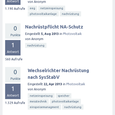
Antwort
von
Anonym
eeg
netzeinspeisung
1.190
Aufrufe
photovoltaikanlage
nachrüstung
Nachrüstpflicht NA-Schutz
0
Eingestellt
5, Aug 2013
in
Photovoltaik
Punkte
von
Anonym
1
nachrüstung
Antwort
560
Aufrufe
Wechselrichter Nachrüstung
0
nach SysStabV
Punkte
Eingestellt
22, Apr 2013
in
Photovoltaik
1
von
Anonym
Antwort
netzeinspeisung
speicher
messtechnik
photovoltaikanlage
1.329
Aufrufe
einspeisemanagment
nachrüstung