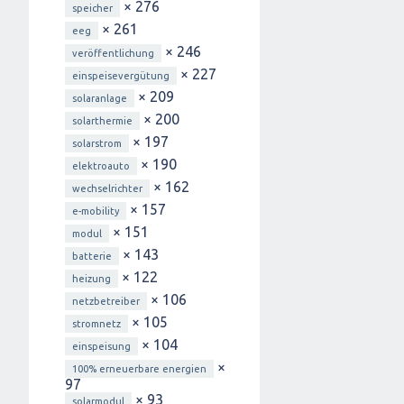
× 276
speicher
× 261
eeg
× 246
veröffentlichung
× 227
einspeisevergütung
× 209
solaranlage
× 200
solarthermie
× 197
solarstrom
× 190
elektroauto
× 162
wechselrichter
× 157
e-mobility
× 151
modul
× 143
batterie
× 122
heizung
× 106
netzbetreiber
× 105
stromnetz
× 104
einspeisung
×
100% erneuerbare energien
97
× 93
solarmodul