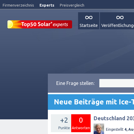
Firmenverzeichnis
Experts
Preisvergleich
Startseite
Veröffentlichun
Eine Frage stellen:
Neue Beiträge mit Ice-
Deutschland 20
+2
0
Punkte
Antworten
Eingestellt
4, Au