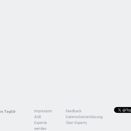
Impressum
Feedback
von
Top50-
AGB
Datenschutzerklärung
Experte
Über Experts
werden