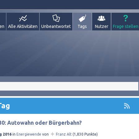
gen
Alle Aktivitäten
Unbeantwortet
Tags
Nutzer
Frage stellen
Tag
30: Autowahn oder Bürgerbahn?
✦
g 2016
in
Energiewende
von
Franz Alt
(
1,830
Punkte)