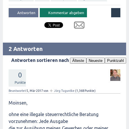
2 Antworten
Antworten sortieren nach
Älteste
Neueste
Punktzahl
0
Punkte
✦
Beantwortet
5, Mär 2017
von
Jörg Tuguntke
(
1,368
Punkte)
Moinsen,
ohne eine illegale steuerrechtliche Beratung
vorzunehmen: Jede Ausgabe
die zur Ausübung meines Gewerbes oder meiner