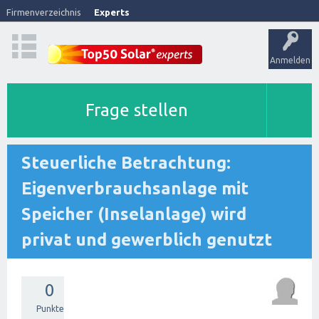
Firmenverzeichnis
Experts
Anmelden
Frage stellen
Steuerliche Betrachtung:
Eigenverbrauchsanlage mit
Speicher (Inselanlage) wird
privat und gewerblich genutzt
0
Punkte