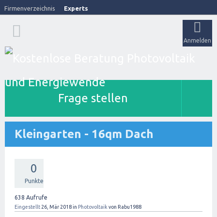
Firmenverzeichnis
Experts
Anmelden
Frage stellen
Kleingarten - 16qm Dach
0
Punkte
638
Aufrufe
Eingestellt
26, Mär 2018
in
Photovoltaik
von
Rabu1988